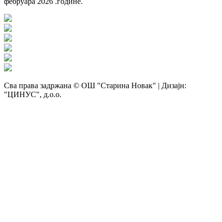
фебруара 2026 .године.
Сва права задржана © ОШ "Старина Новак" | Дизајн:
"ЦИНУС", д.о.о.