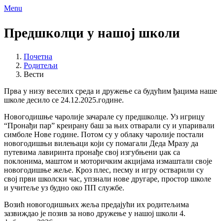
Menu
Предшколци у нашој школи
Почетна
Родитељи
Вести
Прва у низу веселих среда и дружење са будућим ђацима наше
школе десило се 24.12.2025.године.
Новогодишње чаролије зачарале су предшколце. Уз игрицу
“Пронађи пар” креирану баш за њих отварали су и упаривали
симболе Нове године. Потом су у облаку чаролије постали
новогодишњи вилењаци који су помагали Деда Мразу да
путевима лавиринта пронађе свој изгубњени џак са
поклонима, маштом и моторичким акцијама измаштали своје
новогодишње жеље. Кроз плес, песму и игру остварили су
свој први школски час, упзнали нове другаре, простор школе
и учитеље уз будно око ПП службе.
Возић новогодишњих жеља предајући их родитељима
зазвиждао је позив за ново дружење у нашој школи 4.