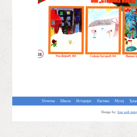
Почетна
Школа
Историјат
Настава
Музеј
Ђац
Design by:
free web temp