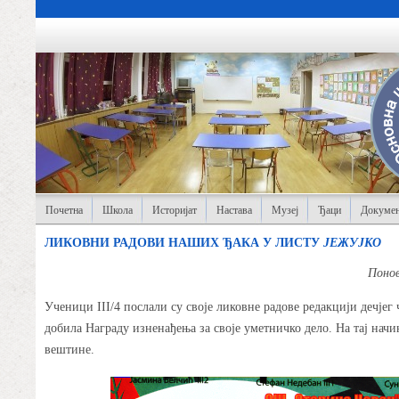
Почетна
Школа
Историјат
Настава
Музеј
Ђаци
Докумен
ЛИКОВНИ РАДОВИ НАШИХ ЂАКА У ЛИСТУ
ЈЕЖУЈКО
Понов
Ученици III/4 послали су своје ликовне радове редакцији дечјег
добила Награду изненађења за своје уметничко дело. На тај начи
вештине.