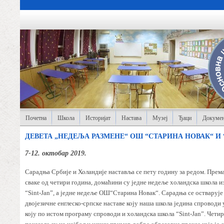
Почетна
Школа
Историјат
Настава
Музеј
Ђаци
Докумен
ДЕВЕТА „НЕДЕЉА РАЗМЕНЕ“ ОШ “СТАРИНА НОВАК“ И “S
7-12. октобар 2019.
Сарадња Србије и Холандије наставља се пету годину за редом. Према
сваке од четири година, домаћини су једне недеље холандска школа и
“Sint-Jan”, а једне недеље ОШ“Старина Новак“. Сарадња се остварује
двојезичне енглеско-српске наставе коју наша школа једина спроводи у
коју по истом програму спроводи и холандска школа “Sint-Jan”. Чети