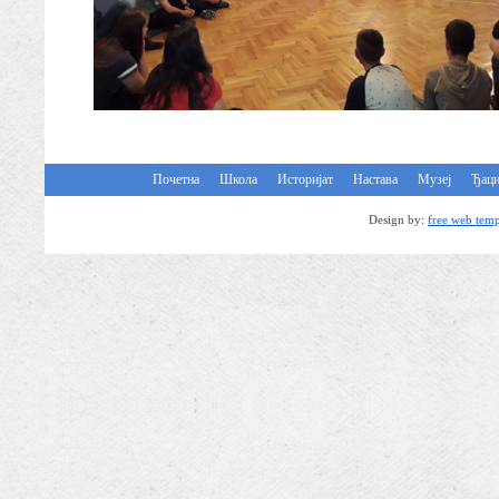
Почетна
Школа
Историјат
Настава
Музеј
Ђац
Design by:
free web temp