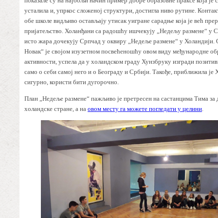
показале су на најбољи начин пример добре образовне праксе која је 
усталила и, упркос сложеној структури, достигла ниво рутине. Контак
обе школе видљиво остављају утисак уигране сарадње која је већ прер
пријатељство. Холанђани са радошћу ишчекују „Недељу размене“ у С
исто жара дочекују Српчад у оквиру „Недеље размене“ у Холандији
Новак“ је својом изузетном посвећеношћу овом виду међународне об
активности, успела да у холандском граду Хунзбруку изгради позитив
само о себи самој него и о Београду и Србији. Такође, приближила је
сигурно, користи бити дугорочно.
План „Недеље размене“ пажљиво је претресен на састанцима Тима за д
холандске стране, а на
овом месту га можете погледати у целини
.