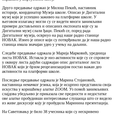
Друго предавање одржао је Милош Пекић, наставник
историје, координатор Музеја школе. Описао је Дигитални
музеј који је успешно заживео на платформи школе. У
његовом излагању могли су се видети многи занимљиви
примери достављених и описаних експоната које су за
Дигитални музеј слали ђаци. Пекић се, поред рада
Дигиталног музеја, осврнуо на рад наше радио станице
НОВАК. Изнео је описе који су потврђивали да је наша радио
станица имала значајан удео у учењу на даљини.
Следеће предавање одржала је Марија Марковић, уредница
листа НОВАК. Истакла је низ активности које су се спровеле
у оквиру листа дајући садржајан опис дигиталног листа
НОВАК који је брзом реорганизацијом постао важан део
активности на платформи школе.
Последње предавање одржала је Марина Стојановић,
наставница немачког језика, која је исцрпно представила своја
искуства у коришћењу алатке ZOOM. Уз помоћ занимљивих
слајдова убедљиво је приказала све предности и недостатке
ове алатке пробудивши интересовање слушаоца што се видело
из живе дискусије коју је пробудила Маринина презентација.
На Саветовању је било 38 учесника који су нескривено