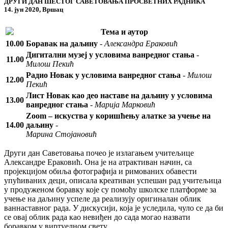
ДРУГИ ДАН ШЕСТОГ САВЕТОВАЊА ПРОСВЕТНИХ РАДНИКА
14. јун 2020, Вршац
Тема и аутор
10.00
Боравак на даљину
-
Александра Ераковић
Дигитални музеј у условима ванредног стања
-
11.00
Милош Пекић
Радио Новак у условима ванредног стања
-
Милош
12.00
Пекић
Лист Новак као део наставе на даљину у условима
13.00
ванредног стања
-
Марија Марковић
Zoom – искуства у коришћењу алатке за учење на
14.00
даљину
-
Марина Стојановић
Други дан Саветовања почео је излагањем учитељице
Александре Ераковић. Она је на атрактиван начин, са
пројекцијом обиља фотографија и римованих обавести
упућиваних деци, описала креативан успешан рад учитељица
у продуженом боравку које су помоћу школске платформе за
учење на даљину успеле да реализују оригиналан облик
ваннаставног рада. У дискусији, која је уследила, чуло се да би
се овај облик рада као невиђен до сада могао назвати
боравком у виртуелном свету.