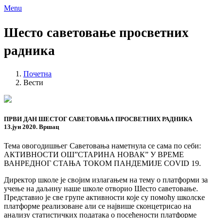
Menu
Шесто саветовање просветних
радника
Почетна
Вести
ПРВИ ДАН ШЕСТОГ САВЕТОВАЊА ПРОСВЕТНИХ РАДНИКА
13.јун 2020. Вршац
Тема овогодишњег Саветовања наметнула се сама по себи:
АКТИВНОСТИ ОШ”СТАРИНА НОВАК” У ВРЕМЕ
ВАНРЕДНОГ СТАЊА ТОКОМ ПАНДЕМИЈЕ COVID 19.
Директор школе је својим излагањем на тему о платформи за
учење на даљину наше школе отворио Шесто саветовање.
Представио је све групе активности које су помоћу школске
платформе реализоване али се највише сконцетрисао на
анализу статистичких података о посећености платформе