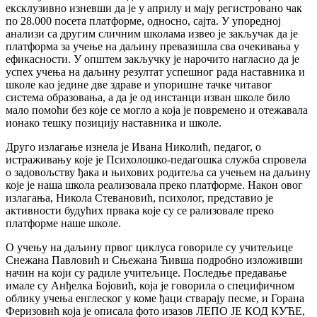
ексклузивно изневши да је у априлу и мају регистровано чак
по 28.000 посета платформе, односно, сајта. У упоредној
анализи са другим сличним школама извео је закључак да је
платформа за учење на даљину превазишла сва очекивања у
ефикасности. У општем закључку је нарочито нагласио да је
успех учења на даљину резултат успешног рада наставника и
школе као једине две здраве и упоришне тачке читавог
система образовања, а да је од инстанци изван школе било
мало помоћи без које се могло а која је повремено и отежавала
ионако тешку позицију наставника и школе.
Друго излагање изнела је Ивана Николић, педагог, о
истраживању које је Психолошко-педагошка служба спровела
о задовољству ђака и њихових родитеља са учењем на даљину
које је наша школа реализовала преко платформе. Након овог
излагања, Никола Стевановић, психолог, представио је
активности будућих првака које су се рализовале преко
платформе наше школе.
О учењу на даљину првог циклуса говориле су учитељице
Снежана Павловић и Сњежана Ћивша подробно изложивши
начин на који су радиле учитељице. Последње предавање
имале су Анђелка Бојовић, која је говорила о специфичном
облику учења енглеског у коме ђаци стварају песме, и Горана
Феризовић која је описала фото изазов ЛЕПО ЈЕ КОД КУЋЕ,