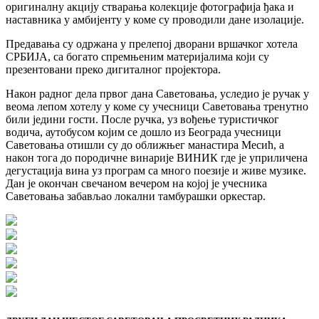
оригиналну акцију стварања колекције фотографија ђака и
наставника у амбијенту у коме су проводили дане изолације.
Предавања су одржана у прелепој дворани вршачког хотела
СРБИЈА, са богато спремњеним материјалима који су
презентовани преко дигиталног пројектора.
Након радног дела првог дана Саветовања, уследио је ручак у
веома лепом хотелу у коме су учесници Саветовања тренутно
били једини гости. После ручка, уз вођење туристичког
водича, аутобусом којим се дошло из Београда учесници
Саветовања отишли су до оближњег манастира Месић, а
након тога до породичне винарије ВИНИК где је уприличена
дегустација вина уз програм са много поезије и живе музике.
Дан је окончан свечаном вечером на којој је учесника
Саветовања забављао локални тамбурашки оркестар.