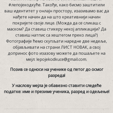
#лепојекодкуће. Такође, како бисмо заштитили
ваш идентитет у онлајн простору, изазивамо вас да
нађете начин да на што креативнији начин
покријете своје лице. (Можда да се сликаш с
маском? Да ставиш стикеру некој апликацији? Да
ставиш натпис са хештегом преко лица?)
Фотографије ћемо скупљати наредне две недеље,
објављивати на страни ЛИСТ НОВАК, а свој
допринос фото изазову можете да пошаљете на
мејл: lepojekodkuce@gmail.com.
Позив се односи на ученике од петог до осмог
разреда!
У наслову мејла је обавезно ставити следеће
податке: име и презиме ученика, разред и одељење!