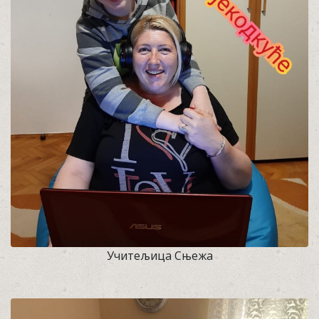
Учитељица Сњежа