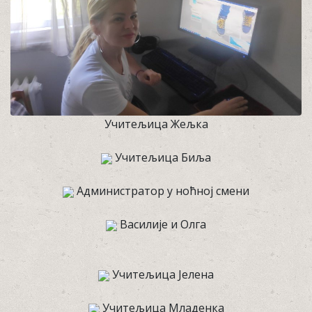
Учитељица Жељка
Учитељица Биља
Администратор у ноћној смени
Василије и Олга
Учитељица Јелена
Учитељица Младенка