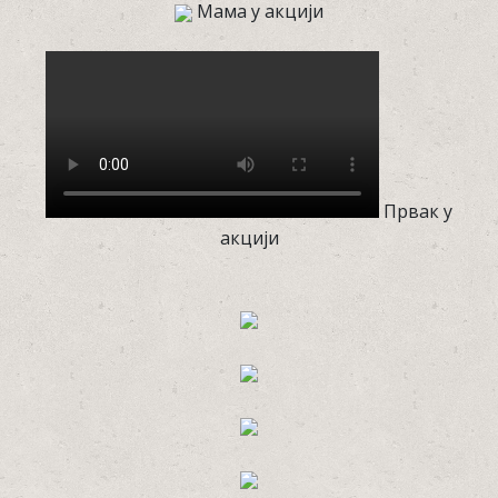
Мама у акцији
Првак у
акцији