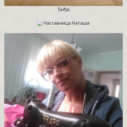
Ђиђи
Наставница Наташа