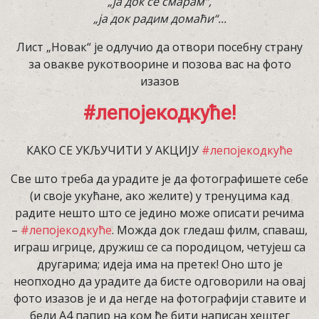
„ја док се смарам“,
„ја док радим домаћи“...
Лист „Новак“ је одлучио да отвори посебну страну
за овакве рукотвоорине и позова вас на фото
изазов
#лепојекодкуће!
КАКО СЕ УКЉУЧИТИ У АКЦИЈУ
#лепојекодкуће
Све што треба да урадите је да фотографишете себе
(и своје укућане, ако желите) у тренуцима кад
радите нешто што се једино може описати речима
–
#лепојекодкуће
. Можда док гледаш филм, спаваш,
играш игрице, дружиш се са породицом, четујеш са
другарима; идеја има на претек! Оно што је
неопходно да урадите да бисте одговорили на овај
фото изазов је и да негде на фотографији ставите и
бели А4 папир на ком ће бити написан хештег