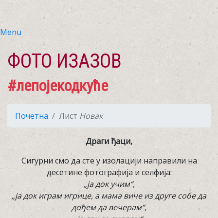
Menu
ФОТО ИЗАЗОВ
#лепојекодкуће
Почетна
Лист
Новак
Драги ђаци,
Сигурни смо да сте у изолацији направили на
десетине фотографија и селфија:
„ја док учим“,
„ја док играм игрице, а мама виче из друге собе да
дођем да вечерам“,