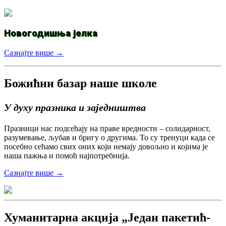
Новогодишња јелка
Сазнајте више →
Божићни базар наше школе
У духу празника и заједништва
Празници нас подсећају на праве вредности – солидарност,
разумевање, љубав и бригу о другима. То су тренуци када се
посебно сећамо свих оних који немају довољно и којима је
наша пажња и помоћ најпотребнија.
Сазнајте више →
Хуманитарна акција „Један пакетић-