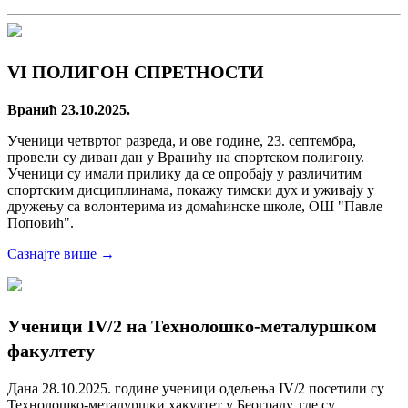
VI ПОЛИГОН СПРЕТНОСТИ
Вранић 23.10.2025.
Ученици четвртог разреда, и ове године, 23. септембра,
провели су диван дан у Вранићу на спортском полигону.
Ученици су имали прилику да се опробају у различитим
спортским дисциплинама, покажу тимски дух и уживају у
дружењу са волонтерима из домаћинске школе, ОШ "Павле
Поповић".
Сазнајте више →
Ученици IV/2 на Технолошко-металуршком
факултету
Дана 28.10.2025. године ученици одељења IV/2 посетили су
Технолошко-металуршки хакултет у Београду, где су