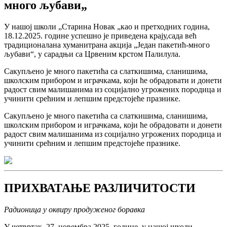
много љубави„
У нашој школи „Старина Новак „као и претходних година,
18.12.2025. године успешно је приведена крају,сада већ
традиционалана хуманитрана акција „Један пакетић-много
љубави“, у сарадњи са Црвеним крстом Палилула.
Сакупљено је много пакетића са слаткишима, сланишима,
школским прибором и играчкама, који ће обрадовати и донети
радост свим малишанима из социјално угрожених породица и
учинити срећним и лепшим предстојеће празнике.
Сакупљено је много пакетића са слаткишима, сланишима,
школским прибором и играчкама, који ће обрадовати и донети
радост свим малишанима из социјално угрожених породица и
учинити срећним и лепшим предстојеће празнике.
ПРИХВАТАЊЕ РАЗЛИЧИТОСТИ
Радионица у оквиру продуженог боравка
У четвртак, 27. новембра 2025. године, у нашој школи