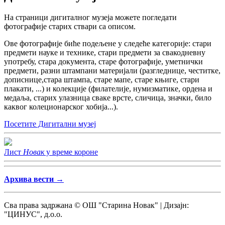
На страници дигиталног музеја можете погледати
фотографије старих ствари са описом.
Ове фотографије биће подељене у следеће категорије: стари
предмети науке и технике, стари предмети за свакодневну
употребу, стара документа, старе фотографије, уметнички
предмети, разни штампани материјали (разгледнице, честитке,
дописнице,стара штампа, старе мапе, старе књиге, стари
плакати, ...) и колекције (филателије, нумизматике, ордена и
медаља, старих улазница сваке врсте, сличица, значки, било
каквог колеционарског хобија...).
Посетите Дигитални музеј
Лист
Новак
у време короне
Архива вести →
Сва права задржана © ОШ "Старина Новак" | Дизајн:
"ЦИНУС", д.о.о.