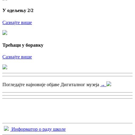
У одељењу 2/2
Сазнајте више
Трећаци у боравку
Сазнајте више
Погледајте најновије објаве Дигиталног музеја
→
Информатор о раду школе