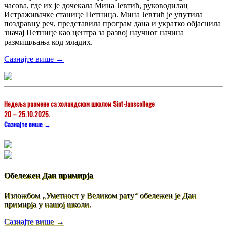
часова, где их је дочекала Мина Јевтић, руководилац
Истраживачке станице Петница. Мина Јевтић је упутила
поздравну реч, представила програм дана и укратко објаснила
значај Петнице као центра за развој научног начина
размишљања код младих.
Сазнајте више →
Недеља размене са холандском школом Sint-Janscollege
20 – 25.10.2025.
Сазнајте више →
Обележен Дан примирја
Изложбом „Уметност у Великом рату“ обележен је Дан
примирја у нашој школи.
Сазнајте више →