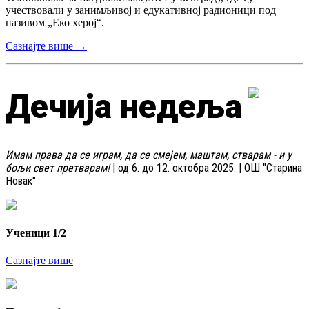
учествовали у занимљивој и едукативној радионици под
називом „Еко херој“.
Сазнајте више →
Дечија недеља
Имам права да се играм, да се смејем, маштам, стварам - и у
бољи свет претварам!
| од 6. до 12. октобра 2025. | ОШ "Старина
Новак"
Ученици 1/2
Сазнајте више