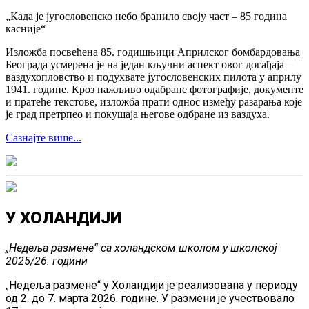
„Када је југословенско небо бранило своју част – 85 година
касније“
Изложба посвећена 85. годишњици Априлског бомбардовања
Београда усмерена је на један кључни аспект овог догађаја –
ваздухопловство и подухвате југословенских пилота у априлу
1941. године. Кроз пажљиво одабране фотографије, документе
и пратеће текстове, изложба прати однос између разарања које
је град претрпео и покушаја његове одбране из ваздуха.
Сазнајте више...
У ХОЛАНДИЈИ
„Недеља размене“ са холандском школом у школској
2025/26. години
„Недеља размене“ у Холандији је реализована у периоду
од 2. до 7. марта 2026. године. У размени је учествовало