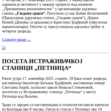
одржана је активност у оквиру пројекта под називом
„Прихватање различитости“
у организацији удужења
слепих
„Гледамо срцем“
. Посетили су нас Бобан Величковић
(Председник удружења слепих „Гледамо срцем“), Дејана
Нежић (
Девојка са крилима
) и Кристина Ђорђевић (
удружење
параплегичара
). Посети су присуствовала одељења трећег и
четвртог разреда.
Сазнајте више →
ПОСЕТА ИСТРАЖИВАЧКОЈ
СТАНИЦИ „ПЕТНИЦА“
Раног јутра 17. новембар 2025. године, 18 ђака осмог разреда,
наставница биологије Биљана Ђурђевић, наставница хемије
Светлана Јоцић, психолог школе Никола Стевановић,
посетили су Истраживачку станицу „Петница“ у месту
Петница код Ваљева.
Ђаци су заједно са наставницама и психологом школе кренули
из Београда око 8 часова. Група је стигла у Петницу око 10