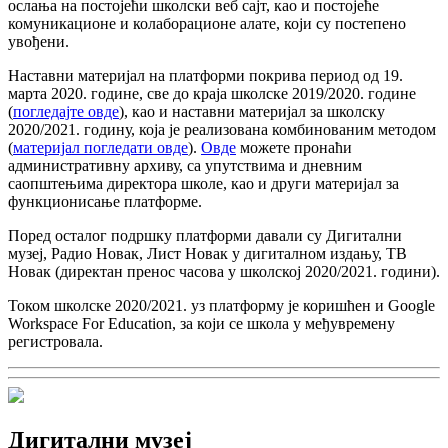
ослања на постојећи школски веб сајт, као и постојеће
комуникационе и колаборационе алате, који су постепено
увођени.
Наставни материјал на платформи покрива период од 19.
марта 2020. године, све до краја школске 2019/2020. године
(
погледајте овде
), као и наставни материјал за школску
2020/2021. годину, која је реализована комбинованим методом
(
материјал погледати овде
).
Овде
можете пронаћи
административну архиву, са упутствима и дневним
саопштењима директора школе, као и други материјал за
функционисање платформе.
Поред осталог подршку платформи давали су Дигитални
музеј, Радио Новак, Лист Новак у дигиталном издању, ТВ
Новак (директан пренос часова у школској 2020/2021. години).
Током школске 2020/2021. уз платформу је коришћен и Google
Workspace For Education, за који се школа у међувремену
регистровала.
Дигитални музеј