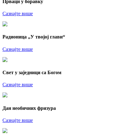
Прваци у боравку
Сазнајте више
Радионица „У твојој глави“
Сазнајте више
Свет у заједници са Богом
Сазнајте више
Дан необичних фризура
Сазнајте више