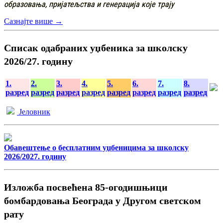
образовања, пријатељства и генерација које трају
Сазнајте више →
Списак одабраних уџбеника за школску
2026/27. годину
1.
2.
3.
4.
5.
6.
7.
8.
разред
разред
разред
разред
разред
разред
разред
разред
Јеловник
Обавештење о бесплатним уџбеницима за школску
2026/2027. годину
Изложба посвећена 85-огодишњици
бомбардовања Београда у Другом светском
рату