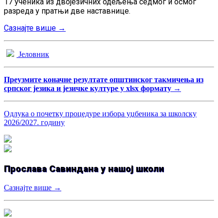
17 ученика из двојезичних одељења седмог и осмог
разреда у пратњи две наставнице.
Сазнајте више →
Јеловник
Преузмите коначне резултате општинског такмичења из
српског језика и језичке културе у xlsx формату →
Одлука о почетку процедуре избора уџбеника за школску
2026/2027. годину
Прослава Савиндана у нашој школи
Сазнајте више →