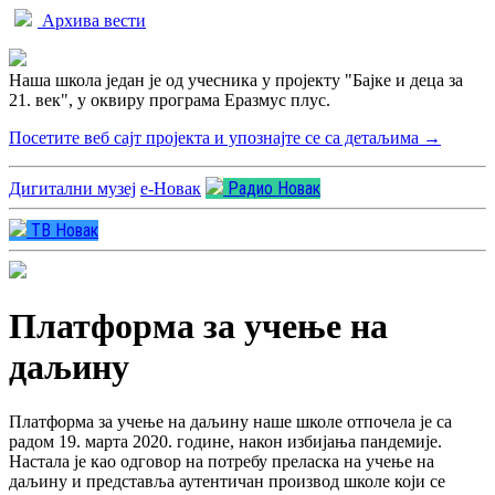
Архива вести
Наша школа један је од учесника у пројекту "Бајке и деца за
21. век", у оквиру програма Еразмус плус.
Посетите веб сајт пројекта и упознајте се са детаљима →
Радио Новак
Дигитални музеј
e-Новак
ТВ Новак
Платформа за учење на
даљину
Платформа за учење на даљину наше школе отпочела је са
радом 19. марта 2020. године, након избијања пандемије.
Настала је као одговор на потребу преласка на учење на
даљину и представља аутентичан производ школе који се