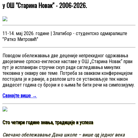
у ОШ "Старина Новак" - 2006-2026.
11-14. мај 2026. године | Златибор - студентско одмаралиште
"Ратко Митровић"
Поводом обележавања две деценије непрекидног одржавања
двојезичне српско-енглеске наставе у ОШ „Старина Новак“ први
пут је испланиран стручни скуп ради сагледавања минулих
тековина у оквиру ове теме. Потреба за оваквом конференцијом
постојала је и раније, а разлози што се установљује тек након
двадесет година су бројни и о њима ће бити речи на симпозијуму.
Сазнајте више →
Сто четири године знања, традиције и успеха
Свечано обележавање Дана школе – више од једног века