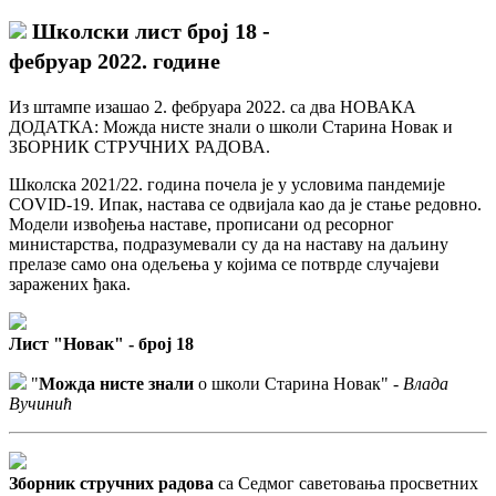
Школски лист број 18 -
фебруар 2022. године
Из штампе изашао 2. фебруара 2022. са два НОВАКА
ДОДАТКА: Можда нисте знали о школи Старина Новак и
ЗБОРНИК СТРУЧНИХ РАДОВА.
Школска 2021/22. година почела је у условима пандемије
COVID-19. Ипак, настава се одвијала као да је стање редовно.
Модели извођења наставе, прописани од ресорног
министарства, подразумевали су да на наставу на даљину
прелазе само она одељења у којима се потврде случајеви
заражених ђака.
Лист "Новак" - број 18
"
Можда нисте знали
о школи Старина Новак" -
Влада
Вучинић
Зборник стручних радова
са Седмог саветовања просветних