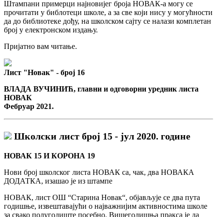
Штампани примерци најновијег броја НОВАК-а могу се
прочитати у библотеци школе, а за све који нису у могућности
да до библиотеке дођу, на школском сајту се налази комплетан
број у електронском издању.
Пријатно вам читање.
Лист "Новак" - број 16
ВЛАДА ВУЧИНИЋ, главни и одговорни уредник листа
НОВАК
Фебруар 2021.
Школски лист број 15 - јул 2020. године
НОВАК 15 И КОРОНА 19
Нови број школског листа НОВАК са, чак, два НОВАКА
ДОДАТКА, изашао је из штампе
НОВАК, лист ОШ “Старина Новак“, објављује се два пута
годишње, извештавајући о најважнијим активностима школе
за свако полугодиште посебно. Вишегодишња пракса је да