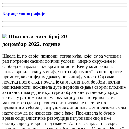
Корице монографије
Школски лист број 20 -
децембар 2022. године
Школа је, по својој природи, топла кућа, којој су за успешан
рад потребни сасвим обични услови - мирно окружење и
слобода у изражавању креативности. Век у коме је наша
школа вршила своју мисију, често није омогућавао те просте
премисе, које ниједну државу не коштају много. Од самог
почетка постојања, почела је са мукотрпном борбом против
неписмености, доживела дуге периоде сијања својим плодним
активностима једине културно-образовне установе у крају,
трпела у ратним годинама окупацију због истеривања из
матичне зграде и грчевито организовање наставе по
приватним кућама у алтруистичком истинском просветарском
настојању да не изневери своје ђаке. Преживела је бурно
време социјалистичке револуције изгубивши своје име,
сталну адресу и кров над главом. Али је засијала и васкрсла
усељавањем у нову зграду, враћањем имена „Старина Новак“.