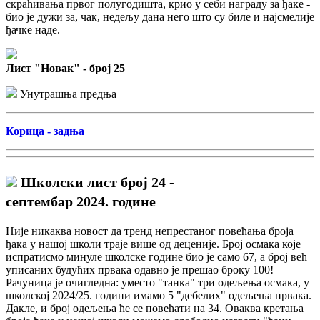
скраћивања првог полугодишта, крио у себи награду за ђаке -
био је дужи за, чак, недељу дана него што су биле и најсмелије
ђачке наде.
Лист "Новак" - број 25
Унутрашња предња
Корица - задња
Школски лист број 24 -
септембар 2024. године
Није никаква новост да тренд непрестаног повећања броја
ђака у нашој школи траје више од деценије. Број осмака које
испратисмо минуле школске године био је само 67, а број већ
уписаних будућих првака одавно је прешао броку 100!
Рачуница је очигледна: уместо "танка" три одељења осмака, у
школској 2024/25. години имамо 5 "дебелих" одељења првака.
Дакле, и број одељења ће се повећати на 34. Оваква кретања