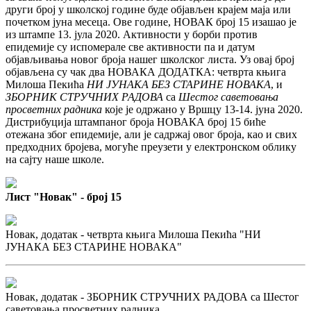
други број у школској године буде објављен крајем маја или
почетком јуна месеца. Ове године, НОВАК број 15 изашао је
из штампе 13. јула 2020. Активности у борби против
епидемије су испомерале све активности па и датум
објављивања новог броја нашег школског листа. Уз овај број
објављена су чак два НОВАКА ДОДАТКА: четврта књига
Милоша Пекића
НИ ЈУНАКА БЕЗ СТАРИНЕ НОВАКА
, и
ЗБОРНИК СТРУЧНИХ РАДОВА
са
Шестог саветовања
просветних радника
које је одржано у Вршцу 13-14. јуна 2020.
Дистрибуција штампаног броја НОВАКА број 15 бићe
отежана због епидемије, али је садржај овог броја, као и свих
предходних бројева, могуће преузети у електронском облику
на сајту наше школе.
Лист "Новак" - број 15
Новак, додатак - четврта књига Милоша Пекића "НИ
ЈУНАКА БЕЗ СТАРИНЕ НОВАКА"
Новак, додатак - ЗБОРНИК СТРУЧНИХ РАДОВА са Шестог
саветовања просветних радника