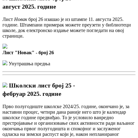
август 2025. године
Лист
Новак
број 26 изашао је из штампе 11. августа 2025.
године. Штампани примерак можете преузети у библиотеци
школе, док електронско издање можете погледати на овој
страници.
Лист "Новак" - број 26
Унутрашња предња
Школски лист број 25 -
фебруар 2025. године
Прво полугодиште школске 2024/25. године, окончано је, за
наставни процес, четири дана раније него што је календар
школске године предвиђао. То је условило ванредно
престројавање и организовање свих активности ради ваљаног
окончања првог полугодишта и спокојног и заслуженог
одласка на зимски распуст који је, након непланираног