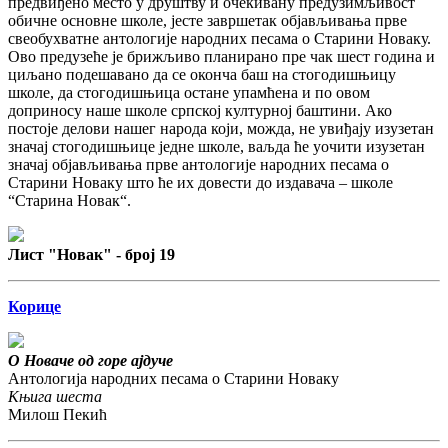
предвиђено место у друштву и очекивану предузимљивост
обичне основне школе, јесте завршетак објављивања прве
свеобухватне антологије народних песама о Старини Новаку.
Ово предузеће је брижљиво планирано пре чак шест година и
циљано подешавано да се оконча баш на стогодишњицу
школе, да стогодишњица остане упамћена и по овом
доприносу наше школе српској културној баштини. Ако
постоје делови нашег народа који, можда, не увиђају изузетан
значај стогодишњице једне школе, ваљда ће уочити изузетан
значај објављивања прве антологије народних песама о
Старини Новаку што ће их довести до издавача – школе
“Старина Новак“.
Лист "Новак" - број 19
Корице
О Новаче од горе ајдуче
Антологија народних песама о Старини Новаку
Књига шеста
Милош Пекић