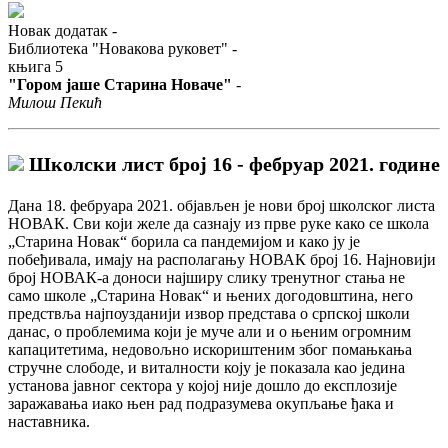
Новак додатак -
Библиотека "Новакова руковет" -
књига 5
"Гором јаше Старина Новаче"
-
Милош Пекић
Школски лист број 16 - фебруар 2021. године
Дана 18. фебруара 2021. објављен је нови број школског листа
НОВАК. Сви који желе да сазнају из прве руке како се школа
„Старина Новак“ борила са пандемијом и како ју је
побеђивала, имају на располагању НОВАК број 16. Најновији
број НОВАК-а доноси најширу слику тренутног стања не
само школе „Старина Новак“ и њених догодовштина, него
предствља најпоузданији извор представа о српској школи
данас, о проблемима који је муче али и о њеним огромним
капацитетима, недовољно искориштеним због помањкања
стручне слободе, и виталности коју је показала као једина
установа јавног сектора у којој није дошло до експлозије
заражавања иако њен рад подразумева окупљање ђака и
наставника.