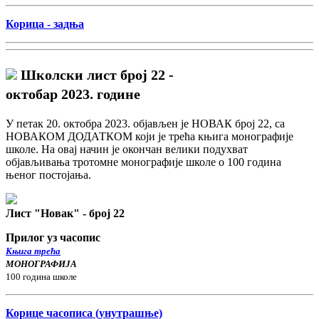
Корица - задња
Школски лист број 22 -
октобар 2023. године
У петак 20. октобра 2023. објављен је НОВАК број 22, са
НОВАКОМ ДОДАТКОМ који је трећа књига монографије
школе. На овај начин је окончан велики подухват
објављивања тротомне монографије школе о 100 година
њеног постојања.
Лист "Новак" - број 22
Прилог уз часопис
Књига трећа
МОНОГРАФИЈА
100 година школе
Корице часописа (унутрашње)