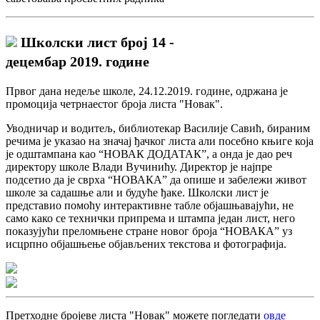
Школски лист број 14 -
децембар 2019. године
Првог дана недеље школе, 24.12.2019. године, одржана је
промоција четрнаестог броја листа "Новак".
Уводничар и водитељ, библиотекар Василије Савић, бираним
речима је указао на значај ђачког листа али посебно књиге која
је одштампана као “НОВАК ДОДАТАК”, а онда је дао реч
директору школе Влади Вучинићу. Директор је најпре
подсетио да је сврха “НОВАКА” да опише и забележи живот
школе за садашње али и будуће ђаке. Школски лист је
представио помоћу интерактивне табле објашњавајући, не
само како се технички припрема и штампа један лист, него
показујући преломњене стране новог броја “НОВАКА” уз
исцрпно објашњење објављених текстова и фотографија.
Претходне бројеве листа "Новак" можете погледати
овде