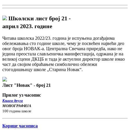
Школски лист број 21 -
април 2023. године
Читава школска 2022/23. година је испуњена догађајима
обележавања сто године школе, чему је посвећен највећи део
овог броја НОВАК-а. Централна Свечана приредба, иако не
једина преостала слављеничка манифестација, одржана је на
великој сцени ДКЦБ и тада је актуелни директор школе имао
част да својим обраћањем симболично обележи
стогодишњицу школе „Старина Новак“.
Лист "Новак" - број 21
Прилог уз часопис
Књига друга
МОНОГРАФИЈА
100 година школе
Корице часописа