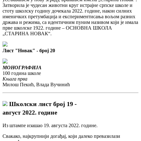
Затворила је чудесан животни круг истрајне српске школе и
стоту школску годину дочекала 2022. године, након силних
именичких претумбација и експериментисања вољом разних
држава и режима, са идентичним пуним називом који је имала
прве школске 1922. године – ОСНОВНА ШКОЛА
„СТАРИНА НОВАК“.
Лист "Новак" - број 20
МОНОГРАФИЈА
100 година школе
Књига прва
Милош Пекић, Влада Вучинић
Школски лист број 19 -
август 2022. године
Из штампе изашао 19. августа 2022. године.
Свакако, најкрупнији догађај, који далеко превазилази