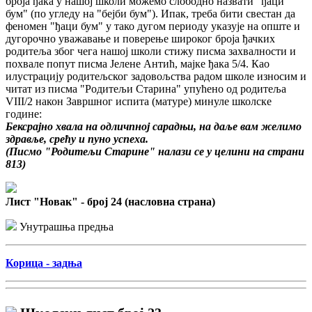
броја ђака у нашој школи можемо слободно назвати "ђаци
бум" (по угледу на "бејби бум"). Ипак, треба бити свестан да
феномен "ђаци бум" у тако дугом периоду указује на опште и
дугорочно уважавање и поверење широког броја ђачких
родитеља због чега нашој школи стижу писма захвалности и
похвале попут писма Јелене Антић, мајке ђака 5/4. Као
илустрацију родитељског задовољства радом школе износим и
читат из писма "Родитељи Старина" упућено од родитеља
VIII/2 након Завршног испита (матуре) минуле школске
године:
Бексрајно хвала на одличпној сарадњи, на даље вам желимо
здравље, срећу и пуно успеха.
(Писмо "Родитељи Старине" налази се у целини на страни
813)
Лист "Новак" - број 24 (насловна страна)
Унутрашња предња
Корица - задња