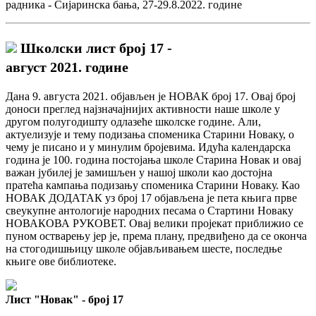
радника - Сијаринска бања, 27-29.8.2022. године
Школски лист број 17 -
август 2021. године
Дана 9. августа 2021. објављен је НОВАК број 17. Овај број
доноси преглед најзначајнијих активности наше школе у
другом полугодишту одлазеће школске године. Али,
актуелизује и тему подизања споменика Старини Новаку, о
чему је писано и у минулим бројевима. Идућа календарска
година је 100. година постојања школе Старина Новак и овај
важан јубилеј је замишљен у нашој школи као достојна
пратећа кампања подизању споменика Старини Новаку. Као
НОВАК ДОДАТАК уз број 17 објављена је пета књига прве
свеукупне антологије народних песама о Стартини Новаку
НОВАКОВА РУКОВЕТ. Овај велики пројекат приближио се
пуном остварењу јер је, према плану, предвиђено да се оконча
на стогодишњицу школе објављивањем шесте, последње
књиге ове библиотеке.
Лист "Новак" - број 17