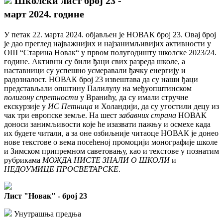
Школски лист број 23 -
март 2024. године
У петак 22. марта 2024. објављен је НОВАК број 23. Овај број
је дао преглед најважнијих и најзанимљивијих активности у
ОШ “Старина Новак“ у првом полугодишту школске 2023/24.
године. Активни су били ђаци свих разреда школе, а
наставници су успешно усмеравали ђачку енергију и
радозналост. НОВАК број 23 извештава да су наши ђаци
представљали општину Палилулу на међуопштинском
полигону спретности
у Вранићу, да су имали стручне
екскурзије у
ИС Петница
и Холандији, да су угостили децу из
чак три европске земље. На шест
забавних страна
НОВАК
доноси занимљивости које ће изазвати пажњу и осмехе када
их будете читали, а за оне озбиљније читаоце НОВАК је донео
нове текстове о вема посећеној промоцији монографије школе
и Зимском припремном саветовању, као и текстове у познатим
рубрикама
МОЖДА НИСТЕ ЗНАЛИ О ШКОЛИ
и
НЕДОУМИЦЕ ПРОСВЕТАРСКЕ
.
Лист "Новак" - број 23
Унутрашња предња