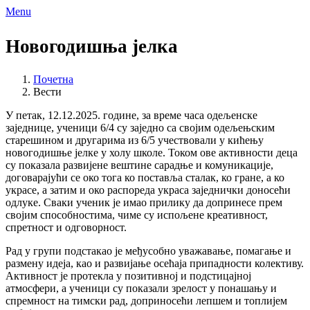
Menu
Новогодишња јелка
Почетна
Вести
У петак, 12.12.2025. године, за време часа одељенске
заједнице, ученици 6/4 су заједно са својим одељењским
старешином и другарима из 6/5 учествовали у кићењу
новогодишње јелке у холу школе. Током ове активности деца
су показала развијене вештине сарадње и комуникације,
договарајући се око тога ко поставља сталак, ко гране, а ко
украсе, а затим и око распореда украса заједнички доносећи
одлуке. Сваки ученик је имао прилику да допринесе прем
својим способностима, чиме су испољене креативност,
спретност и одговорност.
Рад у групи подстакао је међусобно уважавање, помагање и
размену идеја, као и развијање осећаја припадности колективу.
Активност је протекла у позитивној и подстицајној
атмосфери, а ученици су показали зрелост у понашању и
спремност на тимски рад, доприносећи лепшем и топлијем