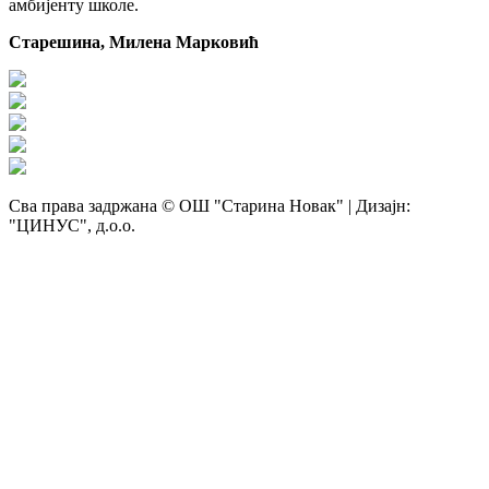
амбијенту школе.
Старешина, Милена Марковић
Сва права задржана © ОШ "Старина Новак" | Дизајн:
"ЦИНУС", д.о.о.