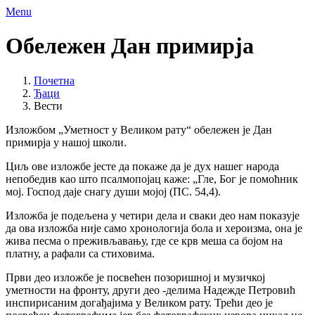
Menu
Обележен Дан примирја
Почетна
Ђаци
Вести
Изложбом „Уметност у Великом рату“ обележен је Дан
примирја у нашој школи.
Циљ ове изложбе јесте да покаже да је дух нашег народа
непобедив као што псалмопојац каже: „Гле, Бог је помоћник
мој. Господ даје снагу души мојој (ПС. 54,4).
Изложба је подељена у четири дела и сваки део нам показује
да ова изложба није само хронологија бола и хероизма, она је
жива песма о преживљавању, где се крв меша са бојом на
платну, а рафали са стиховима.
Први део изложбе је посвећен позоришној и музичкој
уметности на фронту, други део -делима Надежде Петровић
инспирисаним догађајима у Великом рату. Трећи део је