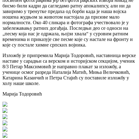
посвећен фотографима јер без фотографских извора никад не
бисмо били кадри да сагледамо ратну апокалипсу, али ни да
завиримо у тренутке предаха од борби када је наша војска
ношена жудњом за животом настојала да призове мало
нормалности. Око 40 сликара и фотографа учествовало је у
забележавању ратних догађаја. Последњи део се односи на
„песму која нас је одржала, њојзи хвала“ у суровим ратним
временима и приказује све песме које су настале на фронту и
које су постале химне српских војника.
Изложбу је припремила Марија Тодоровић, наставница верске
наставе у сарадњи са верском и историјском секцијом, ученик
8/3 Петар Максимовић је направио плакат за изложбу, а
ученице осмог разреда Наталија Матић, Миња Величковић,
Катарина Казанчић и Петра Стајић су поставиле изложбу у
холу наше школе.
Марија Тодоровић