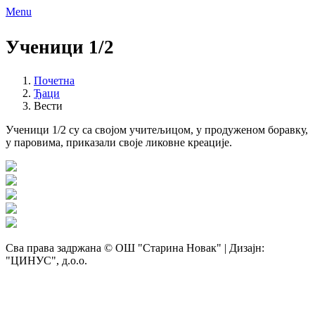
Menu
Ученици 1/2
Почетна
Ђаци
Вести
Ученици 1/2 су са својом учитељицом, у продуженом боравку,
у паровима, приказали своје ликовне креације.
Сва права задржана © ОШ "Старина Новак" | Дизајн:
"ЦИНУС", д.о.о.