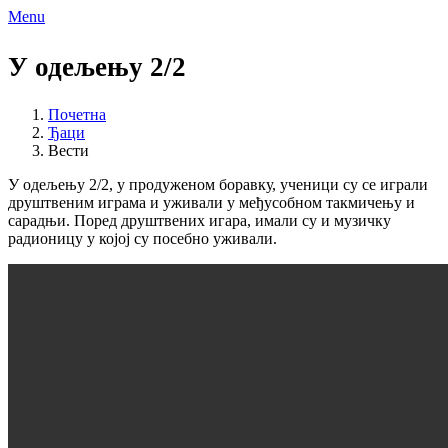
Menu
У одељењу 2/2
Почетна
Ђаци
Вести
У одељењу 2/2, у продуженом боравку, ученици су се играли
друштвеним играма и уживали у међусобном такмичењу и
сарадњи. Поред друштвених игара, имали су и музичку
радионицу у којој су посебно уживали.