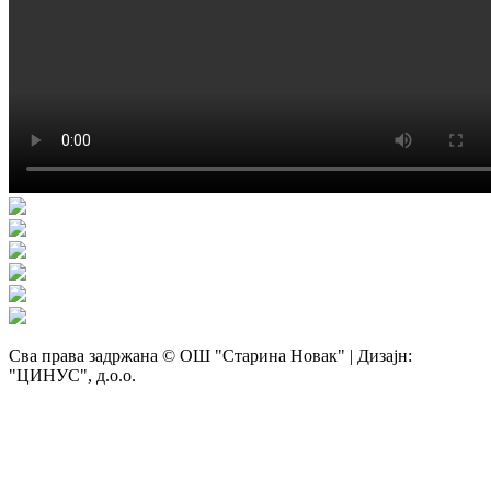
Сва права задржана © ОШ "Старина Новак" | Дизајн:
"ЦИНУС", д.о.о.