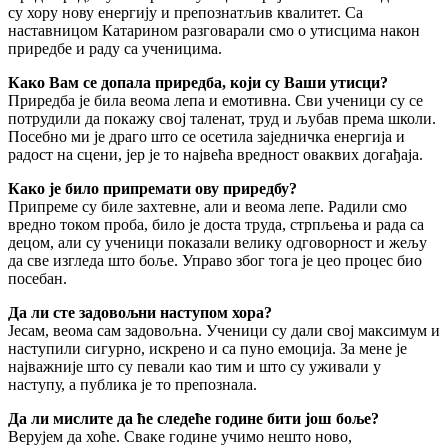
су хору нову енергију и препознатљив квалитет. Са
наставницом Катарином разговарали смо о утисцима након
приредбе и раду са ученицима.
Како Вам се допала приредба, који су Ваши утисци?
Приредба је била веома лепа и емотивна. Сви ученици су се
потрудили да покажу свој таленат, труд и љубав према школи.
Посебно ми је драго што се осетила заједничка енергија и
радост на сцени, јер је то највећа вредност оваквих догађаја.
Како је било припремати ову приредбу?
Припреме су биле захтевне, али и веома лепе. Радили смо
вредно током проба, било је доста труда, стрпљења и рада са
децом, али су ученици показали велику одговорност и жељу
да све изгледа што боље. Управо због тога је цео процес био
посебан.
Да ли сте задовољни наступом хора?
Јесам, веома сам задовољна. Ученици су дали свој максимум и
наступили сигурно, искрено и са пуно емоција. За мене је
најважније што су певали као тим и што су уживали у
наступу, а публика је то препознала.
Да ли мислите да ће следеће године бити још боље?
Верујем да хоће. Сваке године учимо нешто ново,