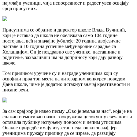
најмлађи ученици, чија непосредност и радост увек освајају
срца присутних.
Присутнима се обратио и директор школе Влада Вучинић,
који је истакао да школа не обележава само 104 године
постојања, већ и значајне јубилеје: 20 година двојезичне
наставе и 10 година успешне међународне сарадње са
Холандијом. Он је поздравио све ученике, наставнике и
родитеље, захваливши им на доприносу који дају развоју
школе.
Том приликом уручене су и награде ученицима који су
освојили прва три места на литерарном конкурсу поводом
Дана школе, чиме је додатно истакнут значај креативности и
писане речи.
За сам крај хор је извео песму „Ово је земља за нас“, која је на
снажан и емотиван начин заокружила целокупну свечаност и
оставила публику испуњену поносом и лепим утисцима.
Овакве приредбе имају изузетан педагошки значај, јер
ученицима пружају прилику да се изразе, да развијају