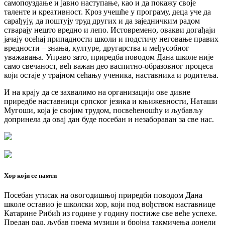
самопоуздање и јавно наступање, као и да покажу своје
таленте и креативност. Кроз учешће у програму, деца уче да
сарађују, да поштују труд других и да заједничким радом
стварају нешто вредно и лепо. Истовремено, овакви догађаји
јачају осећај припадности школи и подстичу неговање правих
вредности – знања, културе, другарства и међусобног
уважавања. Управо зато, приредба поводом Дана школе није
само свечаност, већ важан део васпитно-образовног процеса
који остаје у трајном сећању ученика, наставника и родитеља.
И на крају да се захвалимо на организацији ове дивне
приредбе наставници српског језика и књижевности, Наташи
Мугоши, која је својим трудом, посвећеношћу и љубављу
допринела да овај дан буде посебан и незабораван за све нас.
Хор који се памти
Посебан утисак на овогодишњој приредби поводом Дана
школе оставио је школски хор, који под вођством наставнице
Катарине Рибић из године у годину постиже све веће успехе.
Предан рад, љубав према музици и бројна такмичења донели