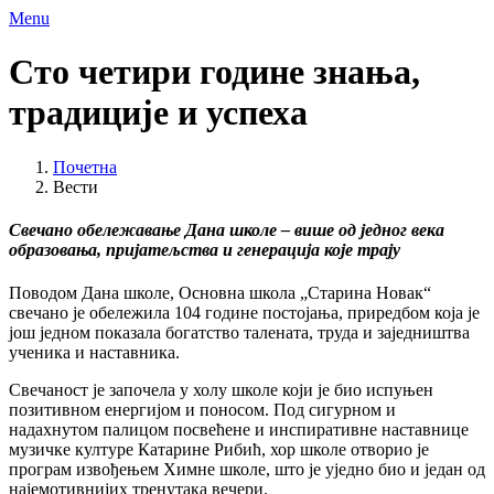
Menu
Сто четири године знања,
традиције и успеха
Почетна
Вести
Свечано обележавање Дана школе – више од једног века
образовања, пријатељства и генерација које трају
Поводом Дана школе, Основна школа „Старина Новак“
свечано је обележила 104 године постојања, приредбом која је
још једном показала богатство талената, труда и заједништва
ученика и наставника.
Свечаност је започела у холу школе који је био испуњен
позитивном енергијом и поносом. Под сигурном и
надахнутом палицом посвећене и инспиративне наставнице
музичке културе Катарине Рибић, хор школе отворио је
програм извођењем Химне школе, што је уједно био и један од
најемотивнијих тренутака вечери.