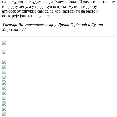
напредујемо и трудимо се да будемо бољи. Имамо талентовану
и вредну децу, а уз рад, љубав према музици и добру
атмосферу сигурна сам да ће хор наставити да расте и
остварује још лепше успехе.
Ученици Лингвистичке секције Дрина Горданић и Душан
Марковић 6/2