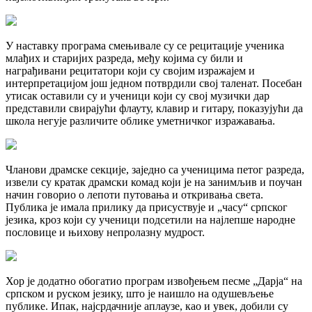
У наставку програма смењивале су се рецитације ученика
млађих и старијих разреда, међу којима су били и
награђивани рецитатори који су својим изражајем и
интерпретацијом још једном потврдили свој таленат. Посебан
утисак оставили су и ученици који су свој музички дар
представили свирајући флауту, клавир и гитару, показујући да
школа негује различите облике уметничког изражавања.
Чланови драмске секције, заједно са ученицима петог разреда,
извели су кратак драмски комад који је на занимљив и поучан
начин говорио о лепоти путовања и откривања света.
Публика је имала прилику да присуствује и „часу“ српског
језика, кроз који су ученици подсетили на најлепше народне
пословице и њихову непролазну мудрост.
Хор је додатно обогатио програм извођењем песме „Дарја“ на
српском и руском језику, што је наишло на одушевљење
публике. Ипак, најсрдачније аплаузе, као и увек, добили су