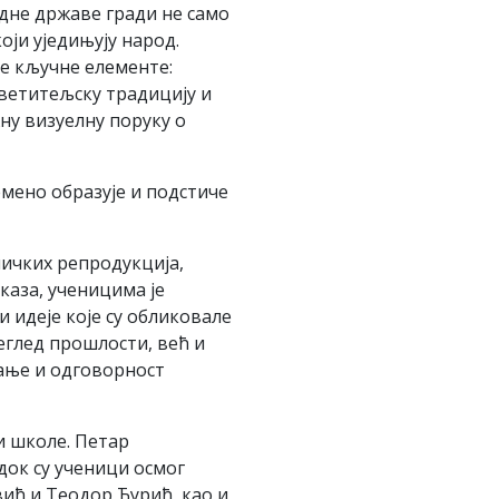
едне државе гради не само
оји уједињују народ.
е кључне елементе:
светитељску традицију и
ну визуелну поруку о
мено образује и подстиче
ичких репродукција,
каза, ученицима је
и идеје које су обликовале
еглед прошлости, већ и
вање и одговорност
и школе. Петар
док су ученици осмог
ић и Теодор Ђурић, као и