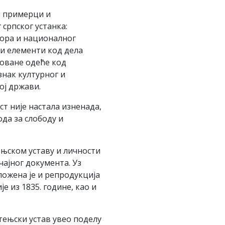
и примерци и
српског устанка:
пора и националног
и елементи код дела
оване одеће код
нак културног и
ој држави.
ст није настала изненада,
ода за слободу и
ењском уставу и личности
ајног документа. Уз
ложена је и репродукција
е из 1835. године, као и
тењски устав увео поделу