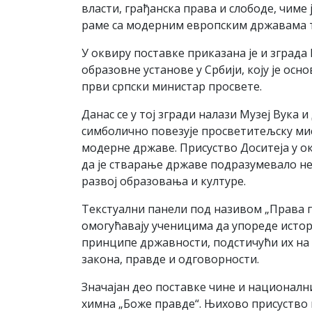
власти, грађанска права и слободе, чиме ј
раме са модерним европским државама т
У оквиру поставке приказана је и зграда
образовне установе у Србији, коју је осн
први српски министар просвете.
Данас се у тој згради налази Музеј Вука и
симболично повезује просветитељску ми
модерне државе. Присуство Доситеја у 
да је стварање државе подразумевало не 
развој образовања и културе.
Текстуални панели под називом „Права г
омогућавају ученицима да упореде истор
принципе државности, подстичући их на
закона, правде и одговорности.
Значајан део поставке чине и национални
химна „Боже правде“. Њихово присуство 