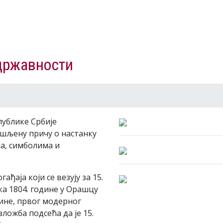
државности
ублике Србије
шљену причу о настанку
а, симболима и
ђаја који се везују за 15.
ка 1804. године у Орашцу
ине, првог модерног
зложба подсећа да је 15.