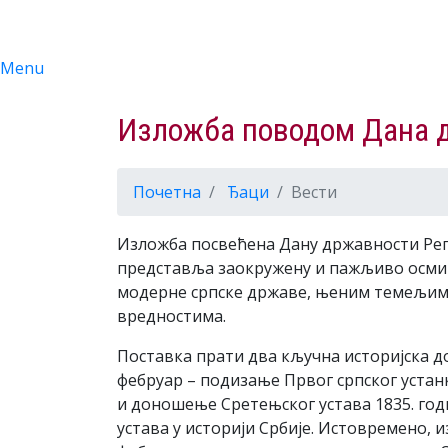
Menu
Изложба поводом Дана 
Почетна
Ђаци
Вести
Изложба посвећена Дану државности Реп
представља заокружену и пажљиво осми
модерне српске државе, њеним темељим
вредностима.
Поставка прати два кључна историјска дога
фебруар – подизање Првог српског устан
и доношење Сретењског устава 1835. год
устава у историји Србије. Истовремено, и