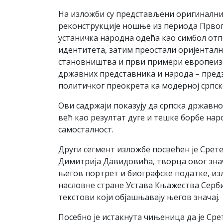
На изложби су представљени оригиналн
реконструкције ношње из периода Првог 
устаничка народна одећа као симбол от
идентитета, затим преостали оријенталн
становништва и први примери европеиз
државних представника и народа – предз
политичког преокрета ка модерној српск
Ови садржаји показују да српска државно
већ као резултат дуге и тешке борбе нар
самосталност.
Други сегмент изложбе посвећен је Срет
Димитрија Давидовића, творца овог знач
његов портрет и биографске податке, из
насловне стране Устава Књажества Сербиј
текстови који објашњавају његов значај.
Посебно је истакнута чињеница да је Сре