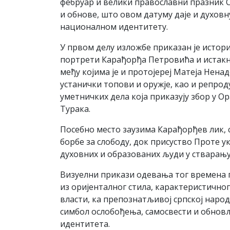
фебруар и велики православни празник С
и обнове, што овом датуму даје и духовн
националном идентитету.
У првом делу изложбе приказан је истори
портрети Карађорђа Петровића и истакн
међу којима је и протојереј Матеја Ненад
устанички топови и оружје, као и репрод
уметничких дела која приказују збор у О
Турака.
Посебно место заузима Карађорђев лик, 
борбе за слободу, док присуство Проте ук
духовних и образованих људи у стварању
Визуелни прикази одевања тог времена п
из оријенталног стила, карактеристичног
власти, ка препознатљивој српској народ
симбол ослобођења, самосвести и обнов
идентитета.