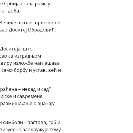
е Србија стала раме уз
ог доба.
 Велике школе, прве више
овао Доситеј Обрадовић,
 Доситеја, што
сао са изградњом
оквиру изложбе наглашава
само борбу и устав, већ и
рађана – некад и сад“
ијске и савремене
 размишљање о значају
 симболи – застава, грб и
визуелно заокружује тему