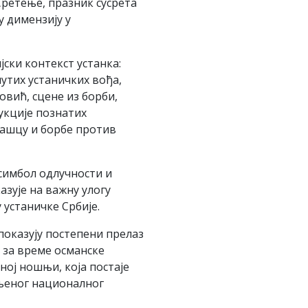
ретење, празник сусрета
у димензију у
јски контекст устанка:
утих устаничких вођа,
овић, сцене из борби,
укције познатих
рашцу и борбе против
симбол одлучности и
азује на важну улогу
 устаничке Србије.
оказују постепени прелаз
 за време османске
ној ношњи, која постаје
љеног националног