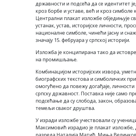
државности и подсећа да се идентитет ј
кроз борбе и уставе, већ и кроз симболе к
Централни плакат изложбе обједињује св
устанак, устав, историјске личности, про
националне симболе, чинећи јасну и снаж
значају 15. фебруара у српској историји.
Изложба је конципирана тако да истовре
на промишљање.
Комбинацијом историјских извора, уметн
биографских текстова и симболичких при
омогућено да повежу догађаје, личности 
српску државност. Поставка није само пр
подсећање да су слобода, закон, образо
темељи сваког друштва.
У изради изложбе учествовали су учениц
Максимовић израдио је плакат изложбе, 
разреда Наталија Матић, Миња Величков