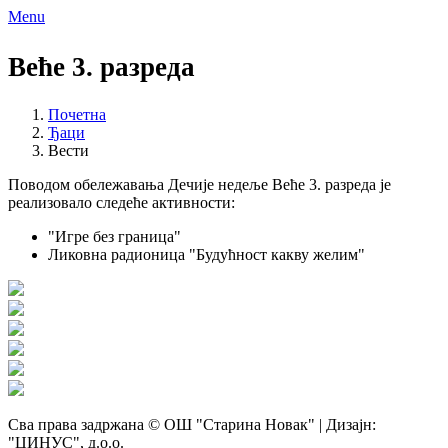
Menu
Веће 3. разреда
Почетна
Ђаци
Вести
Поводом обележавања Дечије недеље Веће 3. разреда је
реализовало следеће активности:
"Игре без граница"
Ликовна радионица "Будућност какву желим"
Сва права задржана © ОШ "Старина Новак" | Дизајн:
"ЦИНУС", д.о.о.