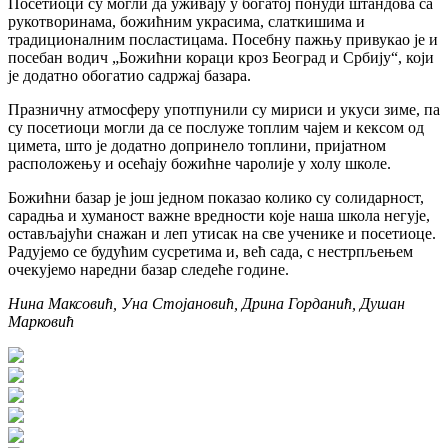
Посетиоци су могли да уживају у богатој понуди штандова са
рукотворинама, божићним украсима, слаткишима и
традиционалним посластицама. Посебну пажњу привукао је и
посебан водич „Божићни кораци кроз Београд и Србију“, који
је додатно обогатио садржај базара.
Празничну атмосферу употпунили су мириси и укуси зиме, па
су посетиоци могли да се послуже топлим чајем и кексом од
цимета, што је додатно допринело топлини, пријатном
расположењу и осећају божићне чаролије у холу школе.
Божићни базар је још једном показао колико су солидарност,
сарадња и хуманост важне вредности које наша школа негује,
остављајући снажан и леп утисак на све ученике и посетиоце.
Радујемо се будућим сусретима и, већ сада, с нестрпљењем
очекујемо наредни базар следеће године.
Нина Максовић, Уна Стојановић, Дрина Горданић, Душан
Марковић