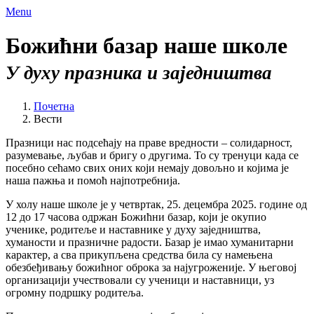
Menu
Божићни базар наше школе
У духу празника и заједништва
Почетна
Вести
Празници нас подсећају на праве вредности – солидарност,
разумевање, љубав и бригу о другима. То су тренуци када се
посебно сећамо свих оних који немају довољно и којима је
наша пажња и помоћ најпотребнија.
У холу наше школе је у четвртак, 25. децембра 2025. године од
12 до 17 часова одржан Божићни базар, који је окупио
ученике, родитеље и наставнике у духу заједништва,
хуманости и празничне радости. Базар је имао хуманитарни
карактер, а сва прикупљена средства била су намењена
обезбеђивању божићног оброка за најугроженије. У његовој
организацији учествовали су ученици и наставници, уз
огромну подршку родитеља.