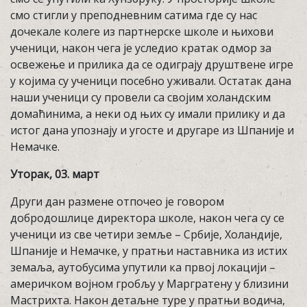
смо стигли у преподневним сатима где су нас
дочекале колеге из партнерске школе и њихови
ученици, након чега је уследио кратак одмор за
освежење и прилика да се одиграју друштвене игре
у којима су ученици посебно уживали. Остатак дана
наши ученици су провели са својим холандским
домаћинима, а неки од њих су имали прилику и да
истог дана упознају и угосте и другаре из Шпаније и
Немачке.
Уторак, 03. март
Други дан размене отпочео је говором
добродошлице директора школе, након чега су се
ученици из све четири земље – Србије, Холандије,
Шпаније и Немачке, у пратњи наставника из истих
земаља, аутобусима упутили ка првој локацији –
америчком војном гробљу у Маргратену у близини
Мастрихта. Након детаљне туре у пратњи водича,