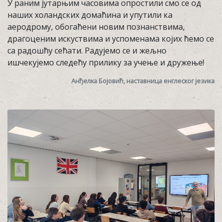
У раним јутарњим часовима опростили смо се од
наших холандских домаћина и упутили ка
аеродрому, обогаћени новим познанствима,
драгоценим искуствима и успоменама којих ћемо се
са радошћу сећати. Радујемо се и жељно
ишчекујемо следећу прилику за учење и дружење!
Анђелка Бојовић, наставница енглеског језика