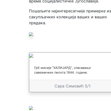
време социјалистичке Југославије.
Пошаљите најинтересатније примерке и
сакупљачких колекција ваших и ваших
предака.
Грб мисије "ХАЛИЈАРД", спасавање
савезничких пилота 1944. године.
Сара Симовић 5/1