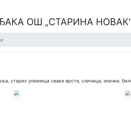
ЂАКА ОШ „СТАРИНА НОВАК
је
ља, старих улазница сваке врсте, сличица, значки, било