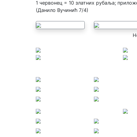
1 червонец = 10 златних рубаља; прилож
(Данило Вучинић 7/4)
Н