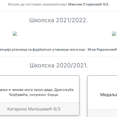
Желим да постанем нумизматичар!
Максим Стојановић 5/2.
Школска 2021/2022.
екција улазница за фудбалске утакмице мога оца - Игор Раденковић
Школска 2020/2021.
ење и чинови мога чукун-деде, Драгољуба
Медаља 
Ђорђевића, солунског борца.
Катарина Милошевић 6/3