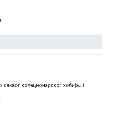
Next
“
 каквог колеционарског хобија...)