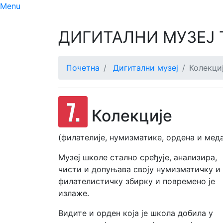
Menu
Previous
ДИГИТАЛНИ МУЗЕЈ 
Почетна
Дигитални музеј
Колекци
7.
Колекције
(филателије, нумизматике, ордена и меда
Музеј школе стално сређује, анализира,
чисти и допуњава своју нумизматичку и
филателистичку збирку и повремено је
излаже.
Видите и орден која је школа добила у