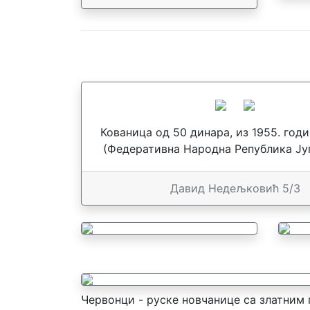
Кованица од 50 динара, из 1955. год
(Федеративна Народна Република Југ
Давид Недељковић 5/3
Червонци - руске новчанице са златним п