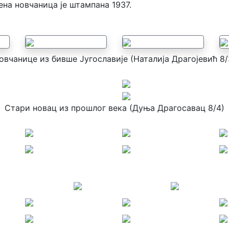
ена новчаница је штампана 1937.
овчанице из бивше Југославије (Наталија Драгојевић 8/
Стари новац из прошлог века (Дуња Драгосавац 8/4)