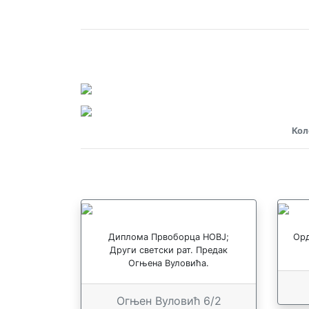
Кол
Диплома Првоборца НОВЈ;
Орд
Други светски рат. Предак
Огњена Вуловића.
Огњен Вуловић 6/2