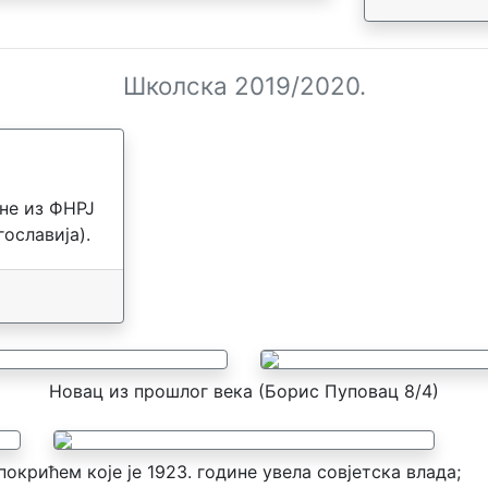
Школска 2019/2020.
ине из ФНРЈ
ославија).
Новац из прошлог века (Борис Пуповац 8/4)
окрићем које је 1923. године увела совјетска влада;