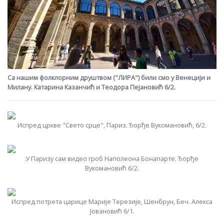
Са нашим фолклорним друштвом ("ЛИРА") били смо у Венецији и
Милану. Катарина Казанчић и Теодора Пејановић 6/2.
Испред цркве "Свето срце", Париз. Ђорђе Вукомановић, 6/2.
У Паризу сам видео гроб Наполеона Бонапарте. Ђорђе
Вукомановић 6/2.
Испред потрета царице Марије Терезије, Шенбрун, Беч. Алекса
Јовановић 6/1.