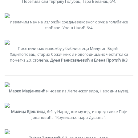
Посетила сам тврђаву Голубац. Тара Веланац 6/4.
Извлачим мач на изложби средњевековног оружја голубачке
тврђаве. Урош Накић 6/4.
Посетили смо изложбу у библиотеци Милутин Бојић -
Хаџипоповац, старих божичних и новогодишљих честитки са
почетка 20. столећа.
Дуња Ранисављевић и Елена Протић 8/3
.
Марко Марјановић
и човек из Лепенског вира, Народни музеј.
Милица Вјештица, 6-1
, у Народном музеју, испред слике Паје
Јовановића "Крунисање цара Душана".
Тијана Ћетковић 6-2
- Музеј Николе Тесле.