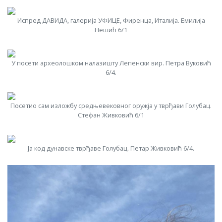
Испред ДАВИДА, галерија УФИЦЕ, Фиренца, Италија. Емилија
Нешић 6/1
У посети археолошком налазишту Лепенски вир. Петра Вуковић
6/4.
Посетио сам изложбу средњевековног оружја у тврђави Голубац.
Стефан Живковић 6/1
Ја код дунавске тврђаве Голубац. Петар Живковић 6/4.