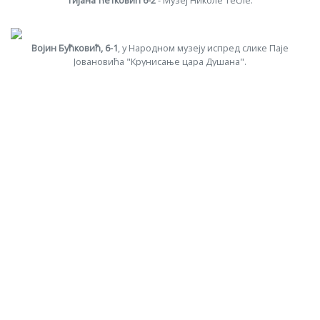
Војин Бућковић, 6-1
, у Народном музеју испред слике Паје
Јовановића "Крунисање цара Душана".
Марко Антанасијевић, 6-3
, у Народном музеју испред слике Паје
Јовановића "Крунисање цара Душана".
Сара Војиновић из 6-2
посетила је родну кућу чувеног
композитора Стевана Мокрањца у Неготину.