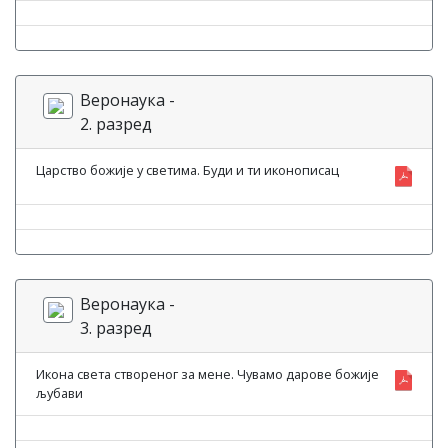
Веронаука -
2. разред
Царство божије у светима. Буди и ти иконописац
Веронаука -
3. разред
Икона света створеног за мене. Чувамо дарове божије
љубави