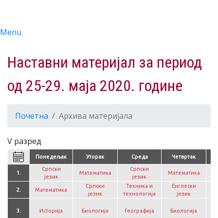
Menu
Наставни материјал за период
од 25-29. маја 2020. године
Почетна
Архива материјала
V разред
Понедељак
Уторак
Среда
Четвртак
Српски
Српски
1.
Математика
Математика
С
језик
језик
Српски
Техника и
Енглески
2.
Математика
М
језик
технологија
језик
И
3.
Историја
Биологија
Географија
Биологија