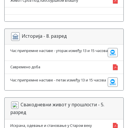
Живот Срба под Хабсбуршком влашћу
Историја - 8. разред
Час припремне наставе - уторак између 13 и 15 часова
Савремено доба
Час припремне наставе - петак између 13 и 15 часова
Свакодневни живот у прошлости - 5.
разред
Исхрана, одевање и становање у Старом веку