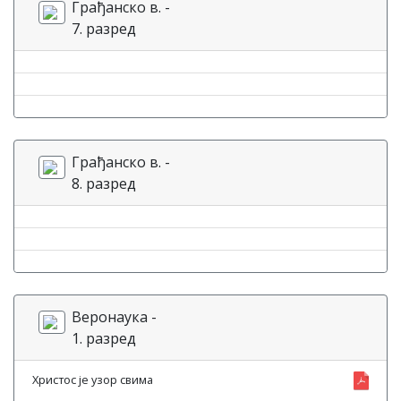
Грађанско в. -
7. разред
Грађанско в. -
8. разред
Веронаука -
1. разред
Христос је узор свима