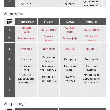
6.
здравствено
култура
култура
васпитање
VII разред
Понедељак
Уторак
Среда
Четвртак
Српски
Српски
1.
Математика
Математика
Ср
језик
језик
Српски
Енглески
2.
Математика
Географија
Ма
језик
језик
Ин
3.
Историја
Биологија
Хемија
Физика
ра
Енглески
4.
Физика
Историја
Биологија
Г
језик
Немачки
Техника и
Немачки
Ликовна
5.
језик
технологија
језик
култура
Физичко и
Физичко и
Ф
Техника и
Музичка
6.
здравствено
здравствено
зд
технологија
култура
васпитање
васпитање
в
Гр
7.
VIII разред