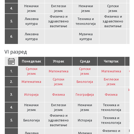
р
Немачки
Енглески
Немачки
Српски
4.
језик
језик
језик
језик
Физичко и
Физичко и
Ликовна
Техника и
5.
здравствено
здравствено
з
култура
технологија
васпитање
васпитање
Гр
Ликовна
Музичка
6.
култура
култура
VI разред
Понедељак
Уторак
Среда
Четвртак
Српски
Српски
1.
Математика
Математика
Ср
језик
језик
Српски
Енглески
2.
Математика
Биологија
Ма
језик
језик
Ин
3.
Историја
Физика
Географија
Физика
ра
Немачки
Енглески
Немачки
Техника и
4.
Г
језик
језик
језик
технологија
Физичко и
Ф
Техника и
5.
Биологија
здравствено
Историја
зд
технологија
васпитање
в
Физичко и
Гра
Ликовна
Музичка