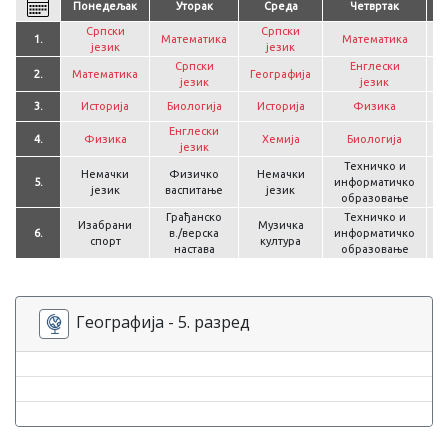
Понедељак
Уторак
Среда
Четвртак
Српски
Српски
1.
Математика
Математика
језик
језик
Српски
Енглески
2.
Математика
Географија
М
језик
језик
3.
Историја
Биологија
Историја
Физика
Г
Енглески
4.
Физика
Хемија
Биологија
језик
Техничко и
Немачки
Физичко
Немачки
5.
информатичко
језик
васпитање
језик
образовање
Грађанско
Техничко и
Изабрани
Музичка
6.
в./верска
информатичко
спорт
култура
настава
образовање
Географија - 5. разред