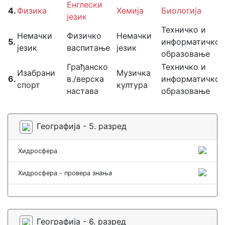
Енглески
4.
Физика
Хемија
Биологија
језик
Техничко и
Немачки
Физичко
Немачки
5.
информатичко
језик
васпитање
језик
образовање
Грађанско
Техничко и
Изабрани
Музичка
6.
в./верска
информатичко
спорт
култура
настава
образовање
Географија - 5. разред
Хидросфера
Хидросфера - провера знања
Географија - 6. разред