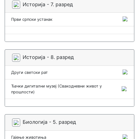
Историја - 7. разред
Први српски устанак
Историја - 8. разред
Други светски рат
Ђачки дигитални музеј (Свакодневни живот у
прошлости)
Биологија - 5. разред
Гајење животиња