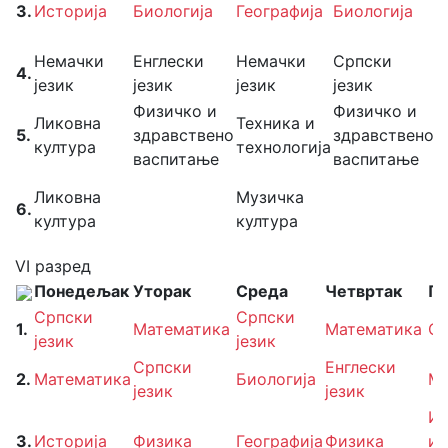
3.
Историја
Биологија
Географија
Биологија
и
р
Немачки
Енглески
Немачки
Српски
М
4.
језик
језик
језик
језик
к
Физичко и
Физичко и
Ф
Ликовна
Техника и
5.
здравствено
здравствено
з
култура
технологија
васпитање
васпитање
в
Г
Ликовна
Музичка
6.
в
култура
култура
н
VI разред
Понедељак
Уторак
Среда
Четвртак
Пе
Српски
Српски
1.
Математика
Математика
Ср
језик
језик
Српски
Енглески
2.
Математика
Биологија
Ма
језик
језик
Ин
3.
Историја
Физика
Географија
Физика
и