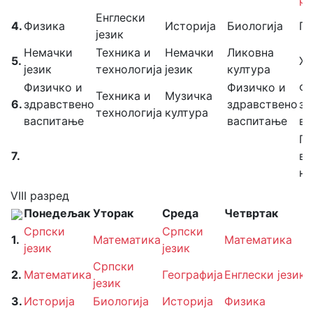
Енглески
4.
Физика
Историја
Биологија
Ге
језик
Немачки
Техника и
Немачки
Ликовна
5.
Хе
језик
технологија
језик
култура
Физичко и
Физичко и
Фи
Техника и
Музичка
6.
здравствено
здравствено
зд
технологија
култура
васпитање
васпитање
ва
Гр
7.
ве
на
VIII разред
Понедељак
Уторак
Среда
Четвртак
Српски
Српски
1.
Математика
Математика
језик
језик
ј
Српски
2.
Математика
Географија
Енглески језик
језик
3.
Историја
Биологија
Историја
Физика