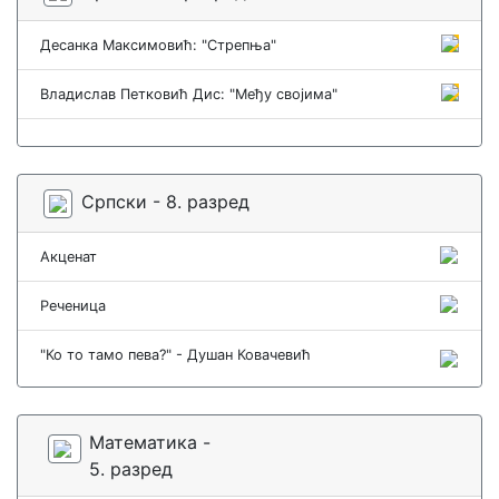
Десанка Максимовић: "Стрепња"
Владислав Петковић Дис: "Међу својима"
Српски - 8. разред
Акценат
Реченица
"Ко то тамо пева?" - Душан Ковачевић
Математика -
5. разред