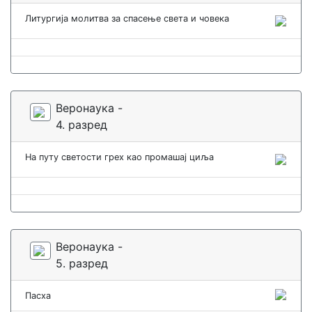
Литургија молитва за спасење света и човека
Веронаука -
4. разред
На путу светости грех као промашај циља
Веронаука -
5. разред
Пасха