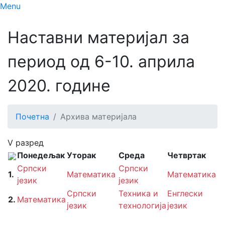
Menu
Наставни материјал за
период од 6-10. априла
2020. године
Почетна
Архива материјала
V разред
Понедељак
Уторак
Среда
Четвртак
П
Српски
Српски
1.
Математика
Математика
С
језик
језик
Српски
Техника и
Енглески
2.
Математика
М
језик
технологија
језик
И