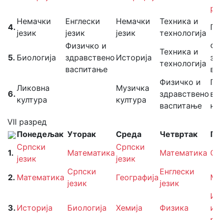
ра
Немачки
Енглески
Немачки
Техника и
4.
Ге
језик
језик
језик
технологија
Физичко и
Фи
Техника и
5.
Биологија
здравствено
Историја
зд
технологија
васпитање
ва
Физичко и
Гр
Ликовна
Музичка
6.
здравствено
ве
култура
култура
васпитање
на
VII разред
Понедељак
Уторак
Среда
Четвртак
Пе
Српски
Српски
1.
Математика
Математика
Ср
језик
језик
Српски
Енглески
2.
Математика
Географија
Ма
језик
језик
Ин
3.
Историја
Биологија
Хемија
Физика
и
ра