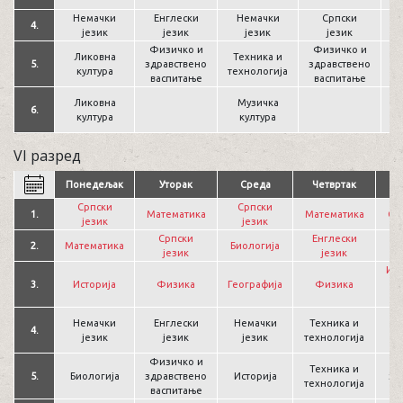
р
Немачки
Енглески
Немачки
Српски
4.
језик
језик
језик
језик
Физичко и
Физичко и
Ликовна
Техника и
5.
здравствено
здравствено
з
култура
технологија
васпитање
васпитање
Гр
Ликовна
Музичка
6.
култура
култура
VI разред
Понедељак
Уторак
Среда
Четвртак
Српски
Српски
1.
Математика
Математика
Ср
језик
језик
Српски
Енглески
2.
Математика
Биологија
Ма
језик
језик
Ин
3.
Историја
Физика
Географија
Физика
ра
Немачки
Енглески
Немачки
Техника и
4.
Г
језик
језик
језик
технологија
Физичко и
Ф
Техника и
5.
Биологија
здравствено
Историја
зд
технологија
васпитање
в