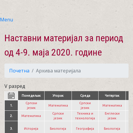
Menu
Наставни материјал за период
од 4-9. маја 2020. године
Почетна
Архива материјала
V разред
Понедељак
Уторак
Среда
Четвртак
Српски
Српски
1.
Математика
Математика
С
језик
језик
Српски
Техника и
Енглески
2.
Математика
М
језик
технологија
језик
И
3.
Историја
Биологија
Географија
Биологија