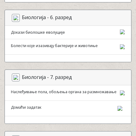
Биологија - 6. разред
Докази биолошке еволуције
Болести које изазивају бактерије и животиње
Биологија - 7. разред
Наслеђивање пола, обољења органа за размножавање
Домаћи задатак