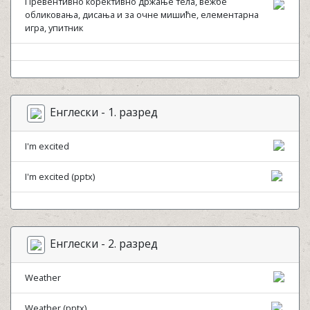
Превентивно корективно држање тела, вежбе
обликовања, дисања и за очне мишиће, елементарна
игра, упитник
Енглески - 1. разред
I'm excited
I'm excited (pptx)
Енглески - 2. разред
Weather
Weather (pptx)