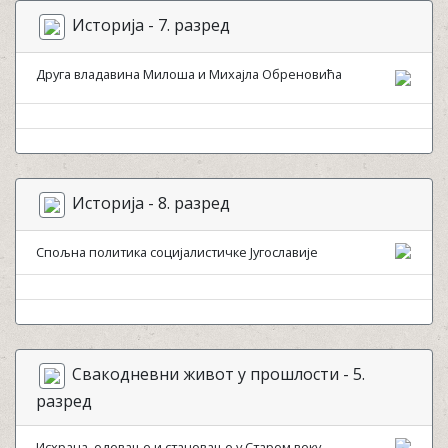
Историја - 7. разред
Друга владавина Милоша и Михајла Обреновића
Историја - 8. разред
Спољна политика социјалистичке Југославије
Свакодневни живот у прошлости - 5.
разред
Исхрана, одевање и становање у Старом веку