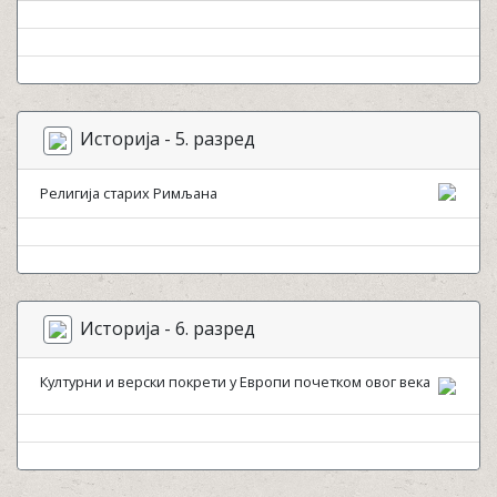
Историја - 5. разред
Религија старих Римљана
Историја - 6. разред
Културни и верски покрети у Европи почетком овог века