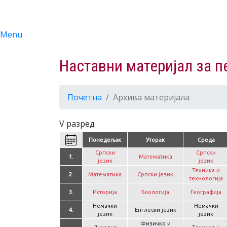
Menu
Наставни материјал за пе
Почетна
Архива материјала
V разред
Понедељак
Уторак
Среда
Српски
Српски
1.
Математика
језик
језик
Техника и
2.
Математика
Српски језик
технологија
3.
Историја
Биологија
Географија
Немачки
Немачки
4.
Енглески језик
језик
језик
Физичко и