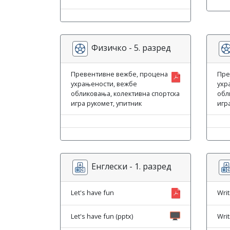
Физичко - 5. разред
Превентивне вежбе, процена
Пре
ухрањености, вежбе
ухр
обликовања, колективна спортска
обл
игра рукомет, упитник
игр
Енглески - 1. разред
Let's have fun
Writ
Let's have fun (pptx)
Writ