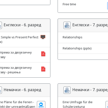
Free time
Енглески - 6. разред
Енглески - 7. разре
 Simple vs Present Perfect
Relationships
x)
Relationships (pptx)
према за двојезичну
таву
према за двојезичну
таву - решења
Немачки - 6. разред
Немачки - 7. разре
e Pläne für die Ferien -
Eine Umfrage für die
fekt der unregelmäßigen
Schülerzeitung