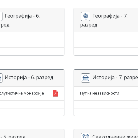
Географија - 6.
Географија - 7.
зред
разред
Историја - 6. разред
Историја - 7. разр
олутистичке монархије
Пут ка независности
 5. разред
Свакодневни живот