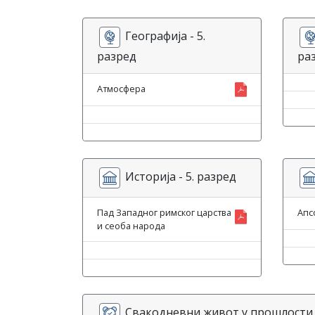
Географија - 5.
разред
ра
Атмосфера
Историја - 5. разред
Пад Западног римског царства
Апс
и сеоба народа
Свакодневни живот у прошлости -