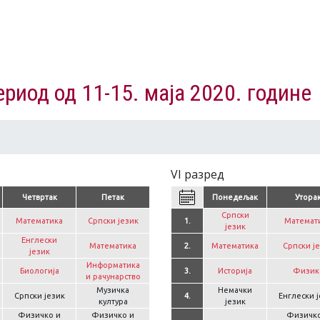
риод од 11-15. маја 2020. године
VI разред
Четвртак
Петак
Понедељак
Утора
Српски
Математика
Српски језик
1.
Математ
језик
Енглески
Математика
2.
Математика
Српски ј
језик
Информатика
Биологија
3.
Историја
Физик
и рачунарство
Музичка
Немачки
Српски језик
4.
Енглески 
култура
језик
Физичко и
Физичко и
Физичко