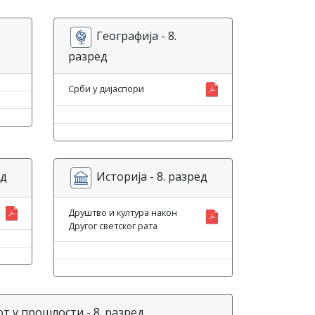
Географија - 8.
разред
Срби у дијаспори
ед
Историја - 8. разред
Друштво и култура након
Другог светског рата
 у прошлости - 8. разред