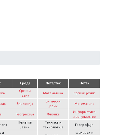
к
Среда
Четвртак
Петак
Српски
ика
Математика
Српски језик
језик
Енглески
език
Биологија
Математика
језик
Информатика
а
Географија
Физика
и рачунарство
Немачки
Техника и
језик
Географија
језик
технологија
 и
Физичко и