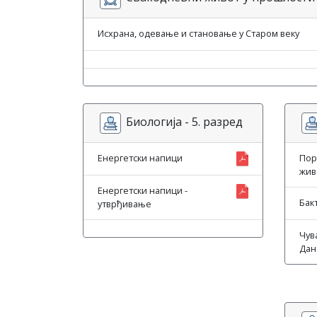
Исхрана, одевање и становање у Старом веку
Биологија - 5. разред
Енергетски напици
Пор
жив
Енергетски напици -
Бак
утврђивање
Чува
Дан