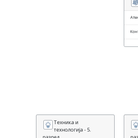
Атм
Кон
Техника и
технологија - 5.
разред
ра