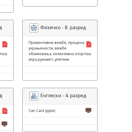
д
Физичко - 8. разред
а
Превентивне вежбе, процена
ухрањености, вежбе
тска
обликовања, колективна спортска
игра рукомет, упитник
д
Енглески - 4. разред
Can Cant (pptx)