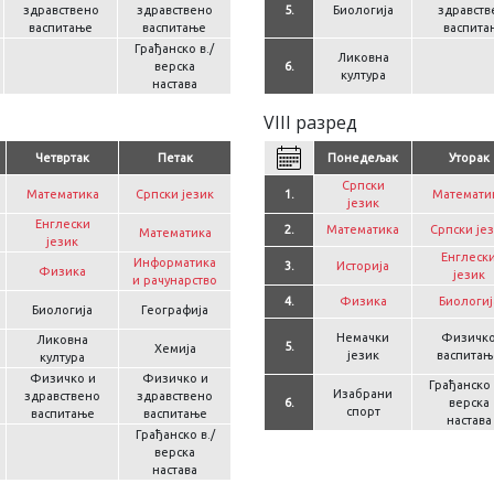
здравствено
здравствено
5.
Биологија
здравств
васпитање
васпитање
васпита
Грађанско в./
Ликовна
верска
6.
култура
настава
VIII разред
Четвртак
Петак
Понедељак
Уторак
Српски
Математика
Српски језик
1.
Математи
језик
Енглески
2.
Математика
Српски је
Математика
језик
Енглеск
Информатика
3.
Историја
Физика
језик
и рачунарство
4.
Физика
Биологиј
Биологија
Географија
Немачки
Физичк
Ликовна
5.
Хемија
језик
васпитањ
култура
Физичко и
Физичко и
Грађанско 
Изабрани
здравствено
здравствено
6.
верска
спорт
васпитање
васпитање
настава
Грађанско в./
верска
настава