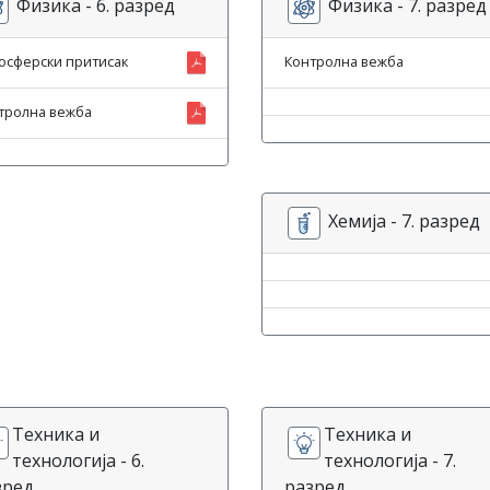
Физика - 6. разред
Физика - 7. разред
осферски притисак
Контролна вежба
тролна вежба
Хемија - 7. разред
Техника и
Техника и
технологија - 6.
технологија - 7.
зред
разред