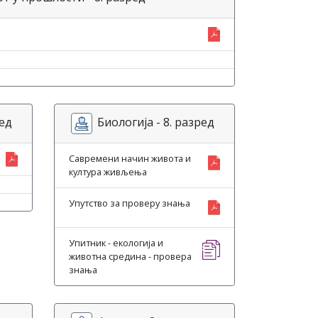
ред
Биологија - 8. разред
Савремени начин живота и
култура живљења
Упутство за проверу знања
Упитник - екологија и
животна средина - провера
знања