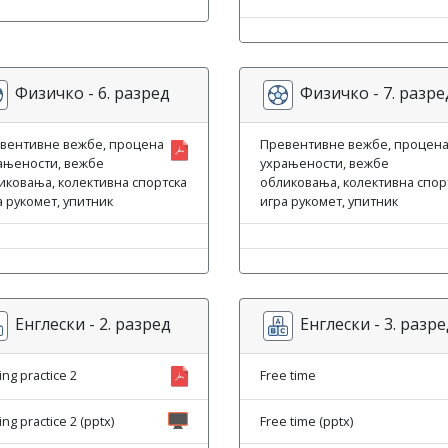
Физичко - 6. разред
Физичко - 7. разре
вентивне вежбе, процена
Превентивне вежбе, процен
ањености, вежбе
ухрањености, вежбе
иковања, колективна спортска
обликовања, колективна спор
а рукомет, упитник
игра рукомет, упитник
Енглески - 2. разред
Енглески - 3. разре
ing practice 2
Free time
ing practice 2 (pptx)
Free time (pptx)