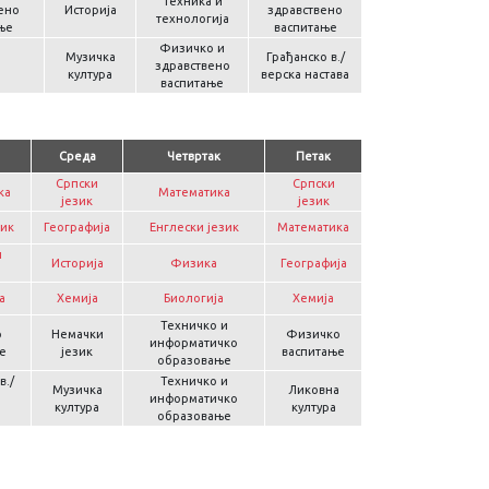
Техника и
ено
Историја
здравствено
технологија
ње
васпитање
Физичко и
Музичка
Грађанско в./
здравствено
култура
верска настава
васпитање
Среда
Четвртак
Петак
Српски
Српски
ка
Математика
језик
језик
зик
Географија
Енглески језик
Математика
и
Историја
Физика
Географија
а
Хемија
Биологија
Хемија
Техничко и
о
Немачки
Физичко
информатичко
е
језик
васпитање
образовање
в./
Техничко и
Музичка
Ликовна
информатичко
култура
култура
образовање