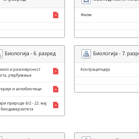
Филм
Биологија - 6. разред
Биологија - 7. раз
екло и разноврсност
Контрацепција
ота, утврђивање
терије и антибиотици
ри природе 6/2 - 22. мај
 биодиверзитета