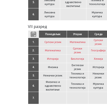
Ликовна
Техника и
5.
здравствено
култура
технологија
васпитање
Ликовна
Музичка
6.
култура
култура
VII разред
Понедељак
Уторак
Среда
Српски
1.
Српски језик
Математика
језик
Српски
2.
Математика
Географија
језик
3.
Историја
Биологија
Хемија
Енглески
4.
Физика
Историја
језик
Техника и
Немачки
5.
Немачки језик
технологија
језик
Физичко и
Техника и
Музичка
6.
здравствено
технологија
култура
васпитање
7.