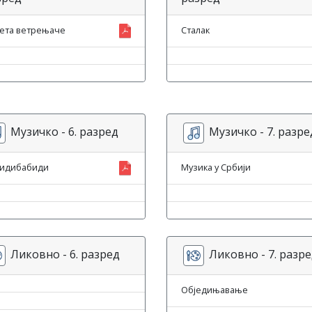
ета ветрењаче
Сталак
Музичко - 6. разред
Музичко - 7. разре
идибабиди
Музика у Србији
Ликовно - 6. разред
Ликовно - 7. разр
Обједињавање