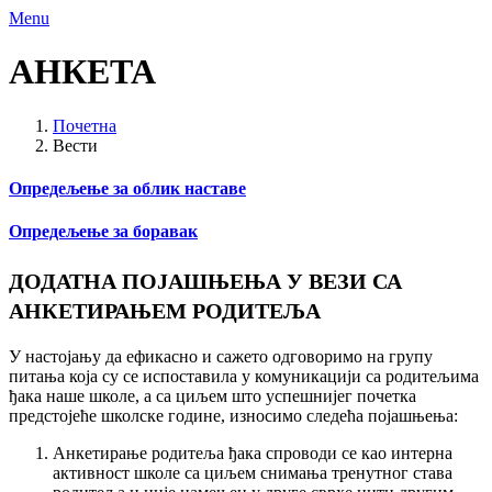
Menu
АНКЕТА
Почетна
Вести
Опредељење за облик наставе
Опредељење за боравак
ДОДАТНА ПОЈАШЊЕЊА У ВЕЗИ СА
АНКЕТИРАЊЕМ РОДИТЕЉА
У настојању да ефикасно и сажето одговоримо на групу
питања која су се испоставила у комуникацији са родитељима
ђака наше школе, а са циљем што успешнијег почетка
предстојеће школске године, износимо следећа појашњења:
Анкетирање родитеља ђака спроводи се као интерна
активност школе са циљем снимања тренутног става