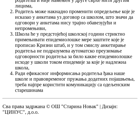
родитеља и није намењен у друге сврхе нити другим
лицима,
Родитељ може накнадно променити опредељење које је
исказао у анкетама уз договор са школом, што значи да
одговори у анкетама нису трајно обавезујући и
непромењиви,
Школа ће у предстојећој школској години стриктно
примењивати епидемиолошке мере заштите које је
прописао Кризни штаб, и у том смислу анкетирање
родитеља не подразумева аутоматско преузимање
одговорности родитеља за било какве епидемиолошке
исходе у школи током епидемије за које је надлежна
школа,
Ради ефикасног информисања родитеља ђака наше
школе и правовременог пружања додатних појашњења,
треба најпре користити комуникацију са одељенским
старешинама
Сва права задржана © ОШ "Старина Новак" | Дизајн:
"ЦИНУС", д.о.о.