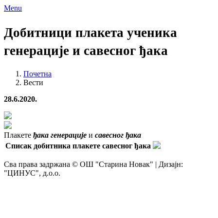
Menu
Добитници плакета ученика
генерације и савесног ђака
Почетна
Вести
28.6.2020.
Плакете
ђака генерације
и
савесног ђака
Списак добитника плакете савесног ђака
Сва права задржана © ОШ "Старина Новак" | Дизајн:
"ЦИНУС", д.о.о.