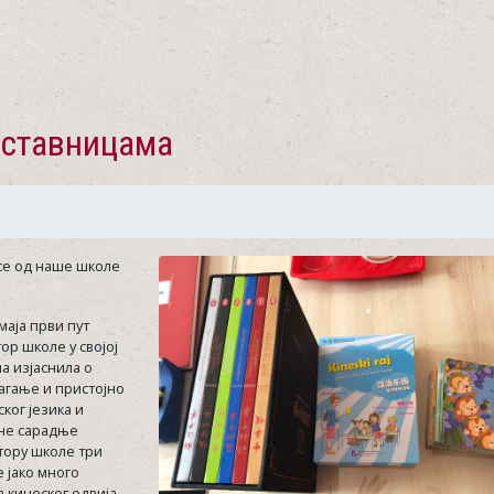
аставницама
 се од наше школе
маја први пут
ор школе у својој
а изјаснила о
агање и пристојно
ког језика и
ане сарадње
ктору школе три
е јако много
а кинеског одвија