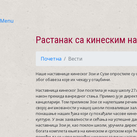
Menu
Растанак са кинеским н
Почетна
Вести
Наше наставнице кинеског Зои и Сузи опростиле су
због обавеза које их чекају у отаџбини.
Наставница кинеског Зои посетила је нашу школу 27.
након прекида ванредног стања. Примио ју је директ
канцеларији. Том приликом Зои се најлепшим речим
својој ангажованости у нашој школи похваливши зал
понашање наших ђака који су похађали часове кинес
културе. У знак захвалности и сећања на успешне д
наставница Зои је, као поклон школи, уручила дире
богата комплета књига на кинеском и српском које ћ
помоћи да се у предстојећој школској години настав