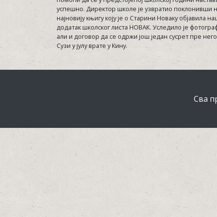
успешно. Директор школе је узвратио поклонивши 
најновију књигу коју је о Старини Новаку објавила н
додатак школског листа НОВАК. Уследило је фотогр
али и договор да се одржи још један сусрет пре него
Сузи у јулу врате у Кину.
Сва п