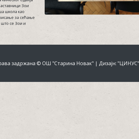
наставници Зои
аша школа као
афисање за сећање
 што се Зои и
рава задржана © ОШ "Старина Новак" | Дизајн: "ЦИНУС", 