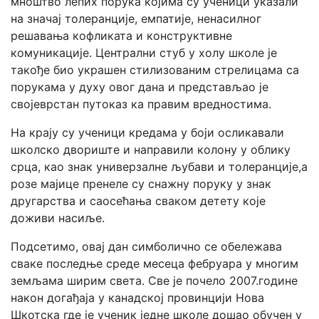
мноштво лепих порука којима су ученици указали
на значај толеранције, емпатије, ненасилног
решавања кофликата и конструктивне
комуникације. Централни стуб у холу школе је
такође био украшен стилизованим стрелицама са
порукама у духу овог дана и представљао је
својеврстан путоказ ка правим вредностима.
На крају су ученици кредама у боји осликавали
школско двориште и направили колону у облику
срца, као знак универзалне љубави и толеранције,а
розе мајице пренеле су снажну поруку у знак
другарства и саосећања сваком детету које
доживи насиље.
Подсетимо, овај дан симболично се обележава
сваке последње среде месеца фебруара у многим
земљама ширим света. Све је почело 2007.године
након догађаја у канадској провинцији Нова
Шкотска где је ученик једне школе дошао обучен у