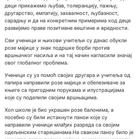
деци прикажемо љубав, толеранцију, пажњу,
другарство, емпатију, захвалност, љубазност,
сарадњу и да на конкретним примерима код деце
развијемо праве позитивне вештине и вредности.
Сви ученици и њихови учитељи су данас обукли
розе мајице у знак подршке борби против
вршњачког насиља и на тај начин нагласили значај
овог глобалног проблема.
Ученици су уз помоћ својих другара и учитеља од
папира направили розе мајице и обелезиваче за
књиге са пригодним порукама и илустрацијама
које су поделили својим вршњацима.
Хол школе је био украшен розе балонима, а
посебно су били истакнути панои које су
направили ученици млађих разреда са својим
одељенским старешинама.На сваком паноу било је