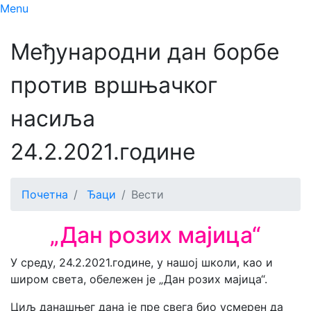
Menu
Међународни дан борбе
против вршњачког
насиља
24.2.2021.године
Почетна
Ђаци
Вести
„Дан розих мајица“
У среду, 24.2.2021.године, у нашој школи, као и
широм света, обележен је „Дан розих мајица“.
Циљ данашњег дана је пре свега био усмерен да