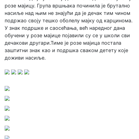
розе мајицу. Група вршњака починила је брутално
насиље над њим не знајући да је дечак тим чином
подржао своју тешко оболелу мајку од карцинома.
У знак подршке и саосећања, већ наредног дана
обучени у розе мајице појавили су се у школи сви
дечакови другари.Тиме је розе мајица постала
заштитни знак као и подршка сваком детету које
доживи насиље.