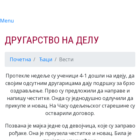
Menu
ДРУГАРСТВО НА ДЕЛУ
Почетна
Ђаци
Вести
Протекле недеље су ученици 4-1 дошли на идеју, да
својим одсутним другарицама дају подршку за брзо
оздрављење. Прво су предложили да направе и
напишу честитке. Онда су једнодушно одлучили да
прикупе и новац. На Часу одељењског старешине су
остварили договор.
Позвана је мајка једне од девојчица, које су заправо
рођаке. Она је преузела честитке и новац. Била је