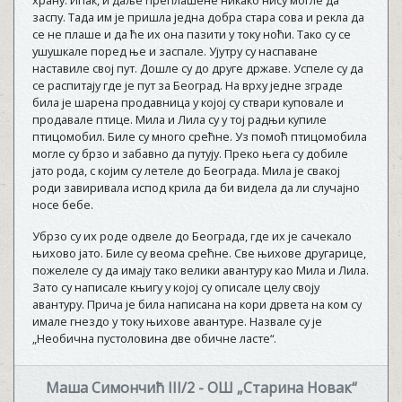
заспу. Тада им је пришла једна добра стара сова и рекла да
се не плаше и да ће их она пазити у току ноћи. Тако су се
ушушкале поред ње и заспале. Ујутру су наспаване
наставиле свој пут. Дошле су до друге државе. Успеле су да
се распитају где је пут за Београд. На врху једне зграде
била је шарена продавница у којој су ствари куповале и
продавале птице. Мила и Лила су у тој радњи купиле
птицомобил. Биле су много срећне. Уз помоћ птицомобила
могле су брзо и забавно да путују. Преко њега су добиле
јато рода, с којим су летеле до Београда. Мила је свакој
роди завиривала испод крила да би видела да ли случајно
носе бебе.
Убрзо су их роде одвеле до Београда, где их је сачекало
њихово јато. Биле су веома срећне. Све њихове другарице,
пожелеле су да имају тако велики авантуру као Мила и Лила.
Зато су написале књигу у којој су описале целу своју
авантуру. Прича је била написана на кори дрвета на ком су
имале гнездо у току њихове авантуре. Назвале су је
„Необична пустоловина две обичне ласте“.
Маша Симончић III/2 - ОШ „Старина Новак“