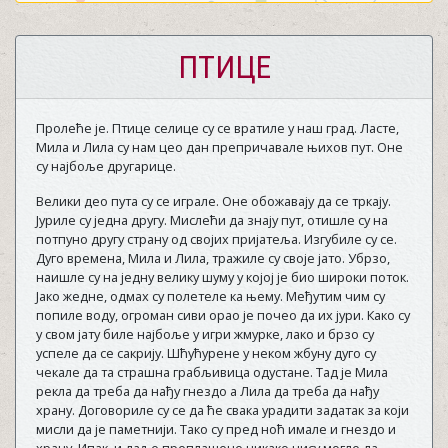
ПТИЦЕ
Пролеће је. Птице селице су се вратиле у наш град. Ласте,
Мила и Лила су нам цео дан препричавале њихов пут. Оне
су најбоље другарице.
Велики део пута су се играле. Оне обожавају да се тркају.
Јуриле су једна другу. Мислећи да знају пут, отишле су на
потпуно другу страну од својих пријатеља. Изгубиле су се.
Дуго времена, Мила и Лила, тражиле су своје јато. Убрзо,
наишле су на једну велику шуму у којој је био широки поток.
Јако жедне, одмах су полетеле ка њему. Међутим чим су
попиле воду, огроман сиви орао је почео да их јури. Како су
у свом јату биле најбоље у игри жмурке, лако и брзо су
успеле да се сакрију. Шћућурене у неком жбуну дуго су
чекале да та страшна грабљивица одустане. Тад је Мила
рекла да треба да нађу гнездо а Лила да треба да нађу
храну. Договориле су се да ће свака урадити задатак за који
мисли да је паметнији. Тако су пред ноћ имале и гнездо и
храну. Ипак, и даље преплашене никако нису могле да