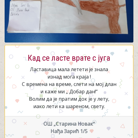
Кад се ласте врате с југа
Ластавица мала летети је знала
изнад мога краја !
С времена на време, слети на мој длан
и каже ми „ Добар дан!“
Волим да је пратим док је у лету,
иако лети ка шареном, свету.
ОШ „Старина Новак“
Нађа Зарић 1/5