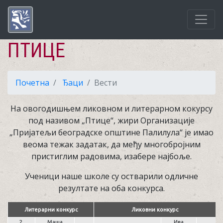
ПТИЦЕ
Почетна
Ђаци
Вести
На овогодишњем ликовном и литерарном кокурсу
под називом „Птице“, жири Организације
„Пријатељи београдске општине Палилула“ је имао
веома тежак задатак, да међу многобројним
пристиглим радовима, изабере најбоље.
Ученици наше школе су остварили одличне
резултате на оба конкурса.
Литерарни конкурс
Ликовни конкурс
2.
Маша
Ива