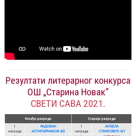
Резултати литерарног конкурса
ОШ „Старина Новак“
СВЕТИ САВА 2021.
Млађи разреди
Старији разреди
1.
РАДОВАН
1.
АНЂЕЛА
награда
АЛТИПАРМАКОВ 4/2
награда
СТАНКОВИЋ 6/1