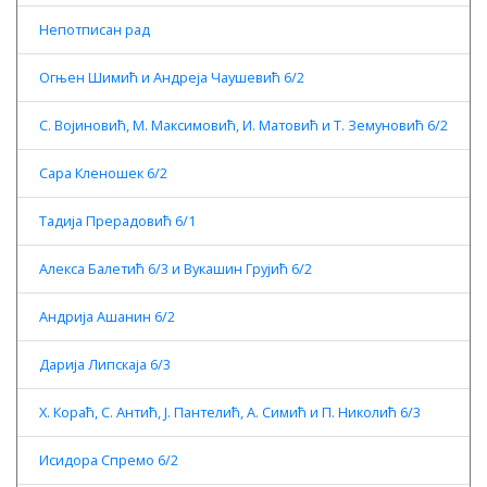
Непотписан рад
Огњен Шимић и Андреја Чаушевић 6/2
С. Војиновић, М. Максимовић, И. Матовић и Т. Земуновић 6/2
Сара Кленошек 6/2
Тадија Прерадовић 6/1
Алекса Балетић 6/3 и Вукашин Грујић 6/2
Андрија Ашанин 6/2
Дарија Липскаја 6/3
Х. Кораћ, С. Антић, Ј. Пантелић, А. Симић и П. Николић 6/3
Исидора Спремо 6/2