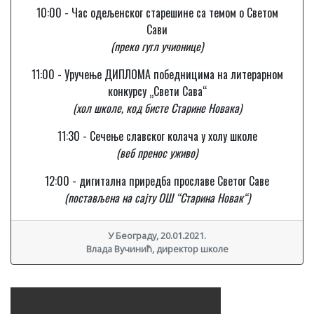
10:00 - Час одељенског старешине са темом о Светом
Сави
(преко гугл учионице)
11:00 - Уручење ДИПЛОМА победницима на литерарном
конкурсу „Свети Сава“
(хол школе, код бисте Старине Новака)
11:30 - Сечење славског колача у холу школе
(веб пренос уживо)
12:00 - дигитална приредба прославе Светог Саве
(постављена на сајту ОШ “Старина Новак“)
У Београду, 20.01.2021.
Влада Вучинић, директор школе