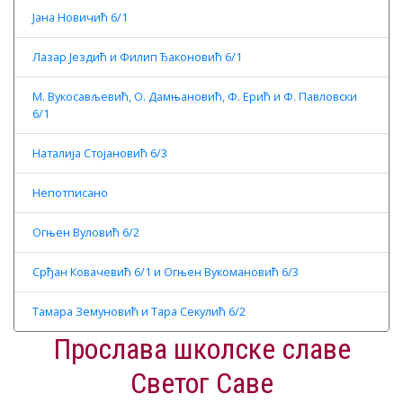
Јана Новичић 6/1
Лазар Јездић и Филип Ђаконовић 6/1
М. Вукосављевић, О. Дамњановић, Ф. Ерић и Ф. Павловски
6/1
Наталија Стојановић 6/3
Непотписано
Огњен Вуловић 6/2
Срђан Ковачевић 6/1 и Огњен Вукомановић 6/3
Тамара Земуновић и Тара Секулић 6/2
Прослава школске славе
Светог Саве