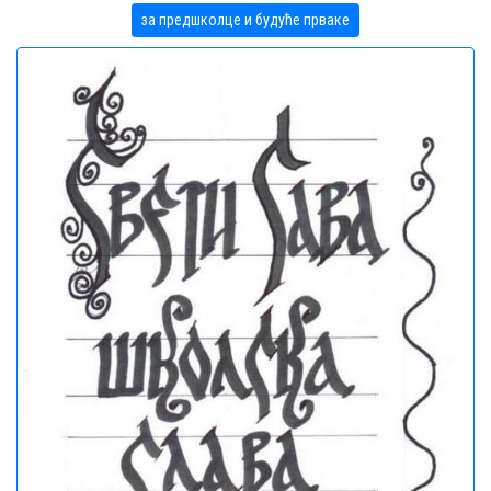
за предшколце и будуће прваке