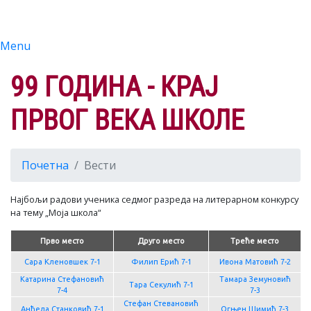
Menu
99 ГОДИНА - КРАЈ
ПРВОГ ВЕКА ШКОЛЕ
Почетна
Вести
Најбољи радови ученика седмог разреда на литерарном конкурсу
на тему „Моја школа“
Прво место
Друго место
Треће место
Сара Кленовшек 7-1
Филип Ерић 7-1
Ивона Матовић 7-2
Катарина Стефановић
Тамара Земуновић
Тара Секулић 7-1
7-4
7-3
Стефан Стевановић
Анђела Станковић 7-1
Огњен Шимић 7-3