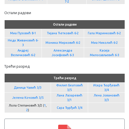
7-2
Остали радови
Остали радови
Миа Пузовић 8-1
Тијана Ћетковић 6-2
Гала Маринковић 6-2
Неда Живановић 6-
Моника Мирковић 6-2
Миа Николић 6-2
3
Андреј
Александра
Касија
Величковић 6-2
Јосифовић 6-3
Милосављевић 6-3
Трећи разред
Трећи разред
Филип Беатовић
Искра Ђорђевић
Даница Чавић 3/3
3/5
3/4
Лана Лазаревић
Лена Јовановић
Јелена Кочовић 3/5
3/1
3/3
Лола Степановић 3/2 (
1
,
Сара Ђурђић 3/4
2
)