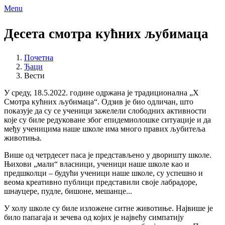
Menu
Десета смотра кућних љубимаца
Почетна
Ђаци
Вести
У среду, 18.5.2022. године одржана је традиционална „X
Смотра кућних љубимаца“. Одзив је био одличан, што
показује да су се ученици зажелели слободних активности
које су биле редуковане због епидемиолошке ситуације и да
међу ученицима наше школе има много правих љубитеља
животиња.
Више од четрдесет паса је представљено у дворишту школе.
Њихови „мали“ власници, ученици наше школе као и
предшколци – будући ученици наше школе, су успешно и
веома креативно публици представили своје лабрадоре,
шнауцере, пудле, бишоне, мешанце...
У холу школе су биле изложене ситне животиње. Највише је
било папагаја и зечева од којих је највећу симпатију