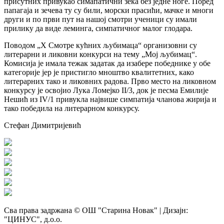
присутних привукао симапатични зека без једне ноге. Поред
папагаја и зечева ту су били, морски прасићи, мачке и многи
други и по први пут на нашој смотри ученици су имали
прилику да виде леминга, симпатичног малог глодара.
Поводом „X Смотре кућних љубимаца“ организовни су
литерарни и ликовни конкурси на тему „Мој љубимац“.
Комисија је имала тежак задатак да изабере победнике у обе
категорије јер је пристигло мноштво квалитетних, како
литерарних тако и ликовних радова. Прво место на ликовном
конкурсу је освојио Лука Ломејко II/3, док је песма Емилије
Нешић из IV/1 привукла највише симпатија чланова жирија и
тако победила на литерарном конкурсу.
Стефан Димитријевић
Сва права задржана © ОШ "Старина Новак" | Дизајн:
"ЦИНУС", д.о.о.