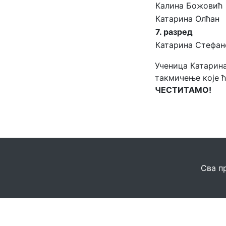
Калина Божовић
Катарина Олћан
7. разред
Катарина Стефан
Ученица Катарин
такмичење које ћ
ЧЕСТИТАМО!
Сва п