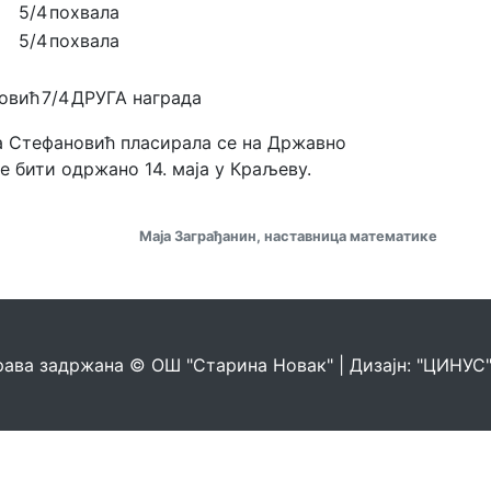
5/4
похвала
5/4
похвала
овић
7/4
ДРУГА награда
а Стефановић пласирала се на Државно
е бити одржано 14. маја у Краљеву.
Маја Заграђанин, наставница математике
рава задржана © ОШ "Старина Новак" | Дизајн: "ЦИНУС", 