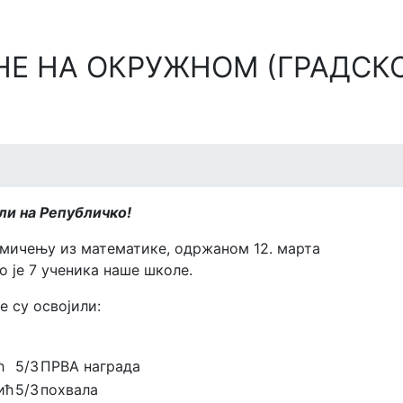
НЕ НА ОКРУЖНОМ (ГРАДСК
ли на Републичко!
мичењу из математике, одржаном 12. марта
о је 7 ученика наше школе.
е су освојили:
ћ
5/3
ПРВА награда
ић
5/3
похвала