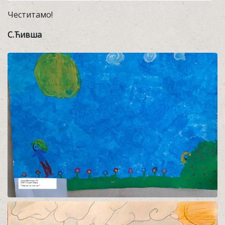
Честитамо!
С.Ћивша