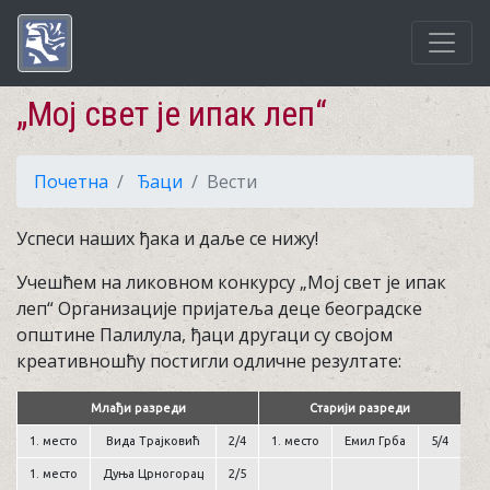
„Мој свет је ипак леп“
Почетна
Ђаци
Вести
Успеси наших ђака и даље се нижу!
Учешћем на ликовном конкурсу „Мој свет је ипак
леп“ Организације пријатеља деце београдске
општине Палилула, ђаци другаци су својом
креативношћу постигли одличне резултате:
Млађи разреди
Старији разреди
1. место
Вида Трајковић
2/4
1. место
Емил Грба
5/4
1. место
Дуња Црногорац
2/5