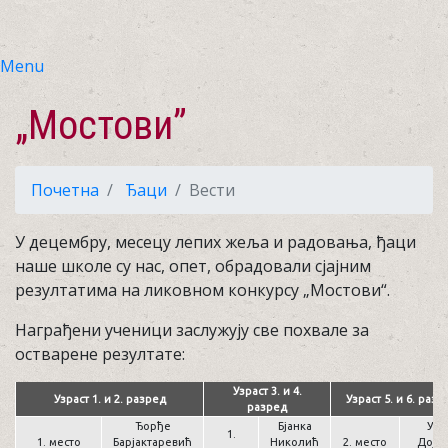
Menu
„Мостови”
Почетна
Ђаци
Вести
У децембру, месецу лепих жеља и радовања, ђаци
наше школе су нас, опет, обрадовали сјајним
резултатима на ликовном конкурсу „Мостови“.
Награђени ученици заслужују све похвале за
остварене резултате:
Узраст 3. и 4.
Узраст 1. и 2. разред
Узраст 5. и 6. разр
разред
Ђорђе
Бјанка
Уна
1.
1. место
Барјактаревић
Николић
2. место
Дојк