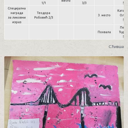
место
1/1
3/3
5/4
Специјална
Катар
награда
Теодора
3. место
Олћа
за ликовни
Робовић 2/3
5/4
израз
Пета
Похвала
Ћурч
5/2
С.Ћивша