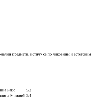
онални предмети, истичу се по ликовним и естетским
ина Рацо
5/2
алина Божовић
5/4