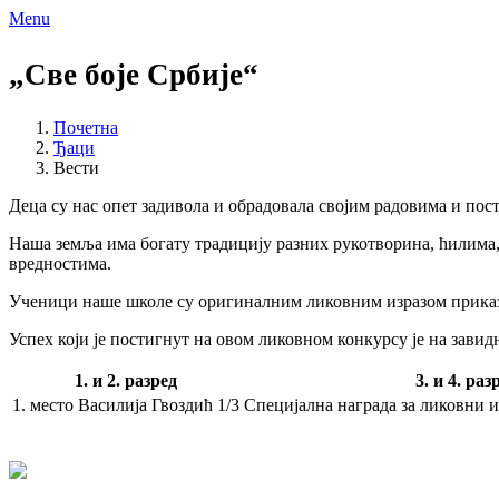
Menu
„Све боје Србије“
Почетна
Ђаци
Вести
Деца су нас опет задивола и обрадовала својим радовима и по
Наша земља има богату традицију разних рукотворина, ћилима,
вредностима.
Ученици наше школе су оригиналним ликовним изразом приказа
Успех који је постигнут на овом ликовном конкурсу је на завид
1. и 2. разред
3. и 4. раз
1. место
Василија Гвоздић
1/3
Специјална награда за ликовни и