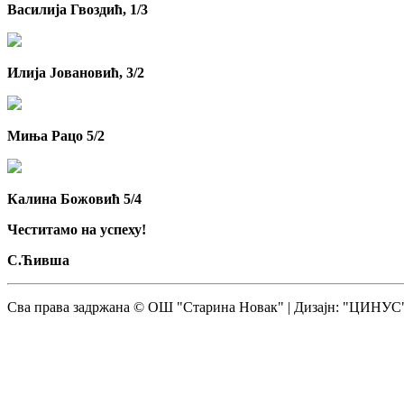
Василија Гвоздић, 1/3
Илија Јовановић, 3/2
Миња Рацо 5/2
Калина Божовић 5/4
Честитамо на успеху!
С.Ћивша
Сва права задржана © ОШ "Старина Новак" | Дизајн: "ЦИНУС",