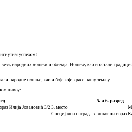
стигнутим успехом!
 веза, народних ношњи и обичаја. Ношње, као и остали традици
ли народне ношње, као и боје које красе нашу земљу.
ном нивоу:
ред
5. и 6. разред
зраз
Илија Јовановић
3/2
3. место
М
Специјална награда за ликовни израз
К