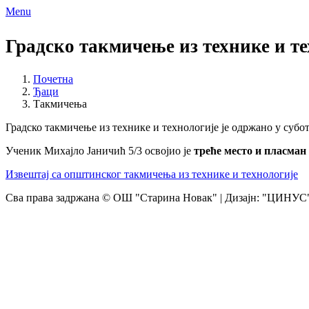
Menu
Градско такмичење из технике и те
Почетна
Ђаци
Такмичења
Градско такмичење из технике и технологије је одржано у субот
Ученик Михајло Јаничић 5/3 освојио је
треће место и пласма
Извештај са општинског такмичења из технике и технологије
Сва права задржана © ОШ "Старина Новак" | Дизајн: "ЦИНУС",