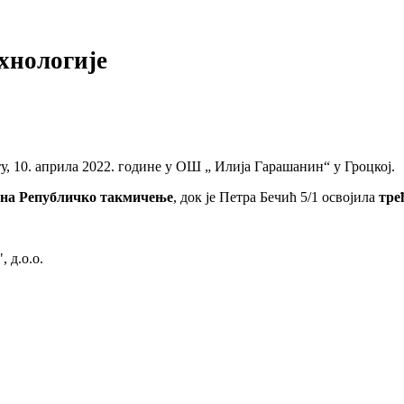
хнологије
у, 10. априла 2022. године у ОШ „ Илија Гарашанин“ у Гроцкој.
н на Републичко такмичење
, док је Петра Бечић 5/1 освојила
тре
 д.о.о.