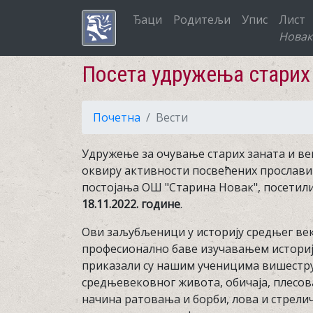
Ђаци
Родитељи
Упис
Лист
Новак
Посета удружења старих 
Почетна
Вести
Удружење за очување старих заната и ве
оквиру активности посвећених прослав
постојања ОШ "Старина Новак", посетили
18.11.2022. године
.
Ови заљубљеници у историју средњег век
професионално баве изучавањем историје
приказали су нашим ученицима вишестру
средњевековног живота, обичаја, плесова
начина ратовања и борби, лова и стрели