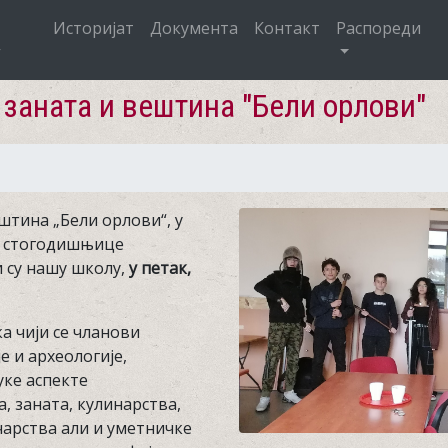
Историјат
Документа
Контакт
Распореди
заната и вештина "Бели орлови"
штина „Бели орлови“, у
и стогодишњице
 су нашу школу,
у петак,
а чији се чланови
 и археологије,
ке аспекте
, заната, кулинарства,
чарства али и уметничке