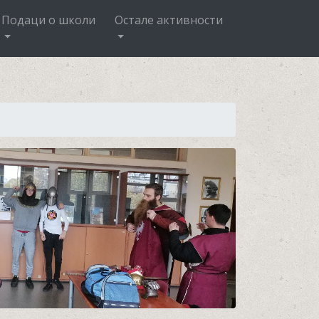
Подаци о школи
Остале активности