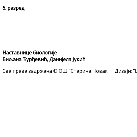
6. разред
Наставнице биологије
Биљана Ђурђевић, Данијела Јукић
Сва права задржана © ОШ "Старина Новак" | Дизајн: "Ц