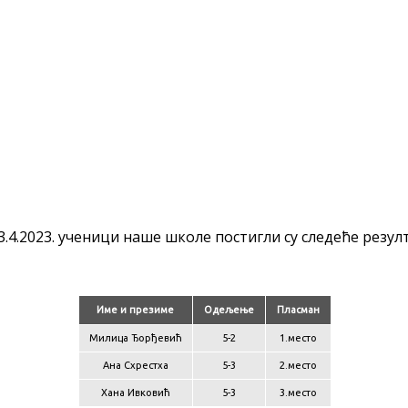
.4.2023. ученици наше школе постигли су следеће резулт
Име и презиме
Одељење
Пласман
Милица Ђорђевић
5-2
1.место
Ана Схрестха
5-3
2.место
Хана Ивковић
5-3
3.место