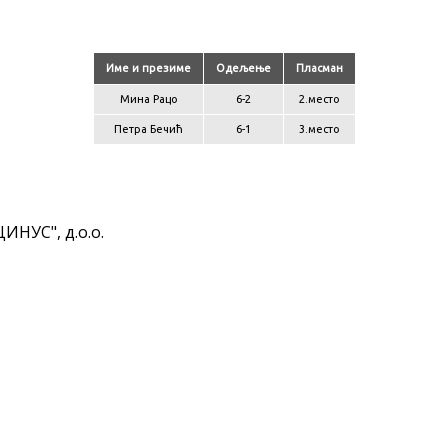
Име и презиме
Одељење
Пласман
Мина Рацо
6-2
2.место
Петра Бечић
6-1
3.место
ИНУС", д.о.о.