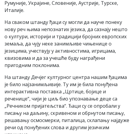
Румуније, Украјине, Словеније, Аустрије, Турске,
Италије.
На сваком штанду ђаци су могли да науче понеку
нову реч њима непознатих језика, да сазнају нешто
о култури, историји и традицији бројних европских
земаља, да чују неке занимљиве чињенице о
језицима, учествују у активностима, игрицама,
квизовима и да за учешће буду награђени
пригодним поклонима.
На штанду Дечјег културног центра нашим ђацима
је било најзанимљивије. Ту им је била понуђена
интерактивна поставка „Цртице, бојице и
реченице“, чији је циљ био упознавање деце са
„Речником пријатељства“. Ђаци су се опробали у
писању на даљину, скривеном и обрнутом писању,
решавању осмосмерки, питалица, склапању најдуже
речи од понуђених слова и другим језичким