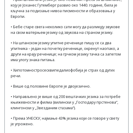
коју је Јоханес Гутемберг развио око 1440. године, била је
кључна за подизање нивоа писмености и образовања у
Европи.
• Бебе старе свега неколико сати могу да разликују звукове
на свом матерњем језику од звукова на страном језику.
• На шпанском језику упитне реченице пишу се са два
упитника – један на почетку реченице, окренут наопако, а
други на крају реченице; на грчком језику тачка са запетом
има улогу знака питања.
• Хипотомностросесквипедалиофобија је страх од дугих
речи.
• Више од половине Европе је двојезично.
• Направљено је више од 200 вештачких језика за потребе
књижевности и филма (вилински у „Господару прстенова“,
клингонски у „Звезданим стазама“).
• Према УНЕСКУ, најмање 43% језика који се говоре у свету
је угрожено.