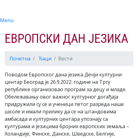
Menu
ЕВРОПСКИ ДАН ЈЕЗИКА
Почетна
Ђаци
Вести
Поводом Европског дана језика Дечји културни
центар Београд је 26.9.2022. године на Тргу
републике организовао програм за децу и младе.
Обележавању овог важног културног догађаја
придружили су се и ученици петог разреда наше
школе и имали прилику да се на штандовима
амбасада и културних центара упознају са
културама и језицима бројних европских земаља –
Холандије, Финске, Данске, Шведске, Белгије,