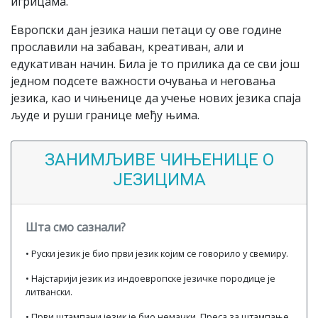
игрицама.
Европски дан језика наши петаци су ове године
прославили на забаван, креативан, али и
едукативан начин. Била је то прилика да се сви још
једном подсете важности очувања и неговања
језика, као и чињенице да учење нових језика спаја
људе и руши границе међу њима.
ЗАНИМЉИВЕ ЧИЊЕНИЦЕ О
ЈЕЗИЦИМА
Шта смо сазнали?
• Руски језик је био први језик којим се говорило у свемиру.
• Најстарији језик из индоевропске језичке породице је
литвански.
• Први штампани језик је био немачки. Преса за штампање,