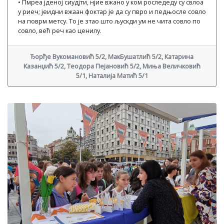
• Пмреа јденој сиудјти, нјие вжано у ком роследеду су свлоа
у риеч; јеидни вжаан фоктар је да су пвро и педњосле совло
на поврм метсу. То је зтао што љускди ум не чита совло по
совло, већ реч као ценилу.
Ђорђе Вукомановић 5/2, МакБушатлић 5/2, Катарина
Казанџић 5/2, Теодора Пејановић 5/2, Миња Величковић
5/1, Наталија Матић 5/1