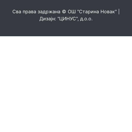
Сва права задржана © ОШ "Старина Новак" |
Дизајн: "ЦИНУС", д.о.о.