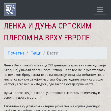
ЛЕНКА И ДУЊА СРПСКИМ
ПЛЕСОМ НА ВРХУ ЕВРОПЕ
Почетна
Ђаци
Вести
Ленка Величковић, ученица 2/3 тренира савремени плес од своје
6 године, у школи плеса Dance Station. За то време је учествовали
на великом броју такмичења на којима је освајала, већином прва
места, са групом са којом наступа. Од ове године има и свој соло
наступ у acro mini A kategoriji, где такође осваја прва места.
Дуња Радека 3/5 је, такође, учествовала на истом такмичењу и
освојила друго место.
Такмичења су углавном интернационална, на којима учествују
клубови из Србије и земље из окружења.