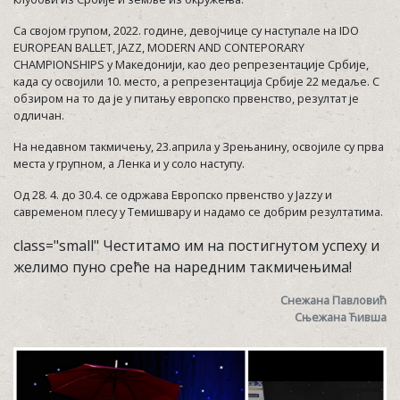
Са својом групом, 2022. године, девојчице су наступале на IDO
EUROPEAN BALLET, JAZZ, MODERN AND CONTEPORARY
CHAMPIONSHIPS у Македонији, као део репрезентације Србије,
када су освојили 10. место, а репрезентација Србије 22 медаље. С
обзиром на то да је у питању европско првенство, резултат је
одличан.
На недавном такмичењу, 23.априла у Зрењанину, освојиле су прва
места у групном, а Ленка и у соло наступу.
Од 28. 4. до 30.4. се одржава Европско првенство у Jazzу и
савременом плесу у Темишвару и надамо се добрим резултатима.
class="small" Честитамо им на постигнутом успеху и
желимо пуно среће на наредним такмичењима!
Снежана Павловић
Сњежана Ћивша