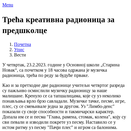
Menu
Трећа креативна радионица за
предшколце
Почетна
Упис
Вести
У четвртак, 23.2.2023. године у Основној школи „Старина
Новак“, са почетком у 18 часова одржана је музичка
радионица, трећа по реду за будуће прваке.
Као и за претходне две радионице учитељи четвртог разреда
су пажљиво осмислили музичку радионицу за наше
малишане. Кренуло се са тапшалицама, које су уз неколико
понављања врло брзо савладали. Музичке тачке, песме, игре,
плес, су се смењивале једна за другом. Уз "Лимбо-денс"
показали су своје способности и такмичарски карактер.
Допала им се и песма "Глава, рамена, стомак, колена", коју су
сви певали и изводили покрете уз песму. Наставило се у
истом ритму уз песму "Пачји плес" и игром са балонима.