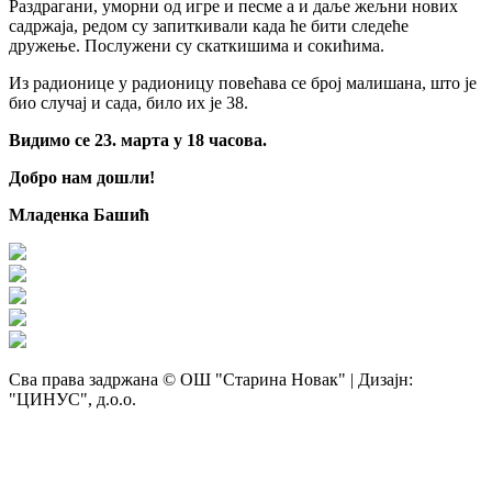
Раздрагани, уморни од игре и песме а и даље жељни нових
садржаја, редом су запиткивали када ће бити следеће
дружење. Послужени су скаткишима и сокићима.
Из радионице у радионицу повећава се број малишана, што је
био случај и сада, било их је 38.
Видимо се 23. марта у 18 часова.
Добро нам дошли!
Младенка Башић
Сва права задржана © ОШ "Старина Новак" | Дизајн:
"ЦИНУС", д.о.о.