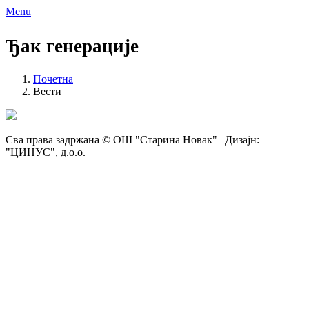
Menu
Ђак генерације
Почетна
Вести
Сва права задржана © ОШ "Старина Новак" | Дизајн:
"ЦИНУС", д.о.о.