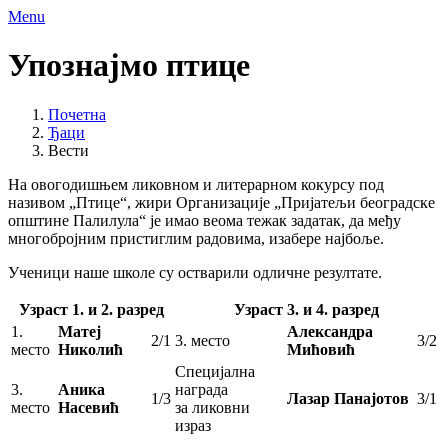
Menu
Упознајмо птице
Почетна
Ђаци
Вести
На овогодишњем ликовном и литерарном кокурсу под
називом „Птице“, жири Организације „Пријатељи београдске
општине Палилула“ је имао веома тежак задатак, да међу
многобројним пристиглим радовима, изабере најбоље.
Ученици наше школе су остварили одличне резултате.
Узраст 1. и 2. разред
Узраст 3. и 4. разред
1.
Матеј
Александра
2/1
3. место
3/2
место
Николић
Мићовић
Специјална
3.
Аника
награда
1/3
Лазар Панајотов
3/1
место
Насевић
за ликовни
израз