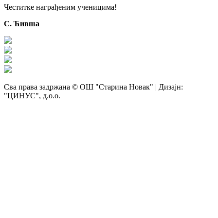
Честитке награђеним ученицима!
С. Ћивша
Сва права задржана © ОШ "Старина Новак" | Дизајн:
"ЦИНУС", д.о.о.