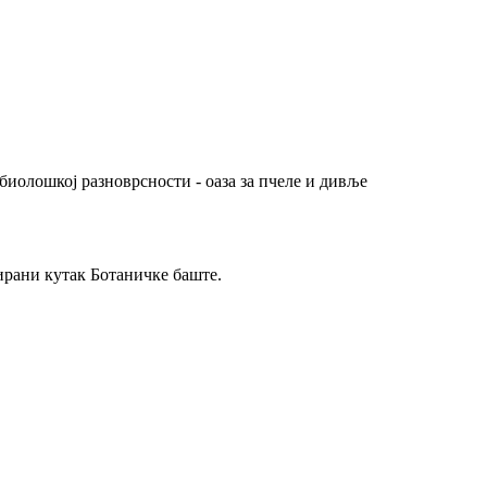
иолошкој разноврсности - оаза за пчеле и дивље
рани кутак Ботаничке баште.