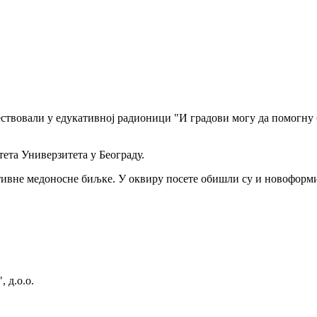
ствовали у едукативној радионици "И градови могу да помогну б
ета Универзитета у Београду.
ивне медоносне биљке. У оквиру посете обишли су и новоформи
 д.о.о.