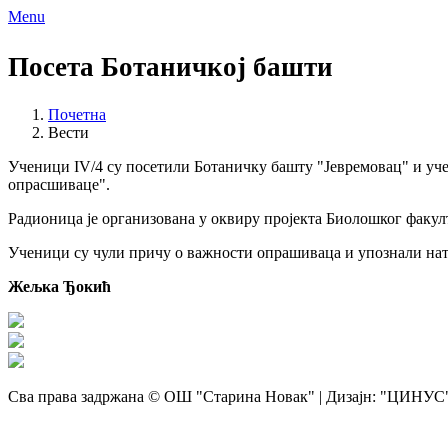
Menu
Посета Ботаничкој башти
Почетна
Вести
Ученици IV/4 су посетили Ботаничку башту "Јевремовац" и уче
опрасшиваце".
Радионица је организована у оквиру пројекта Биолошког факулт
Ученици су чули причу о важности опрашиваца и упознали нат
Жељка Ђокић
Сва права задржана © ОШ "Старина Новак" | Дизајн: "ЦИНУС",