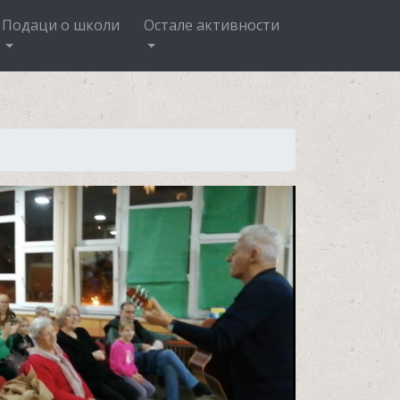
Подаци о школи
Остале активности