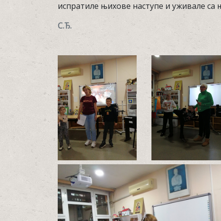
испратиле њихове наступе и уживале са 
С.Ђ.