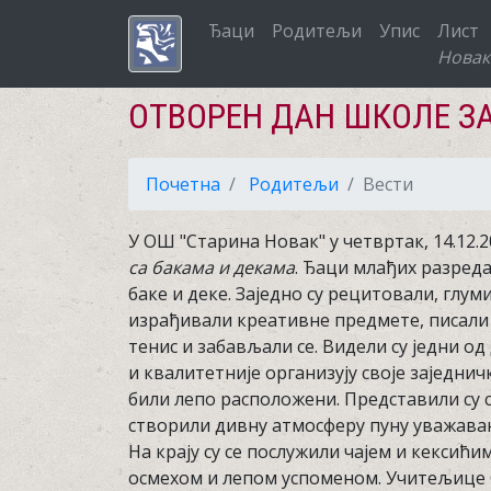
Ђаци
Родитељи
Упис
Лист
Новак
ОТВОРЕН ДАН ШКОЛЕ ЗА
Почетна
Родитељи
Вести
У ОШ "Старина Новак" у четвртак, 14.12.2
са бакама и декама
. Ђаци млађих разреда
баке и деке. Заједно су рецитовали, глуми
израђивали креативне предмете, писали 
тенис и забављали се. Видели су једни о
и квалитетније организују своје заједнич
били лепо расположени. Представили су с
створили дивну атмосферу пуну уважавањ
На крају су се послужили чајем и кексићи
осмехом и лепом успоменом. Учитељице 