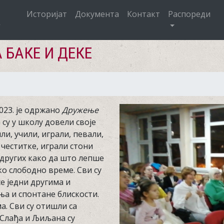
Историјат
Документа
Контакт
Распореди
 БАКЕ И ДЕКЕ
023. је одржано
Дружење
 су у школу довели своје
ли, учили, играли, певали,
честитке, играли стони
д других како да што лепше
ко слободно време. Сви су
е једни другима и
а и спонтане блискости.
ма. Сви су отишли са
Слађа и Љиљана су