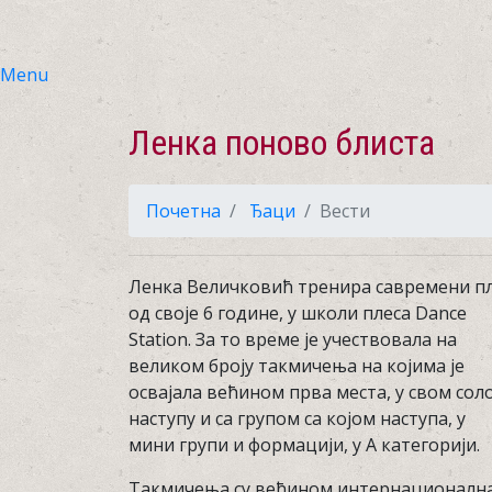
Menu
Ленка поново блиста
Почетна
Ђаци
Вести
Ленка Величковић тренира савремени п
од своје 6 године, у школи плеса Dance
Station. За то време је учествовала на
великом броју такмичења на којима је
освајала већином прва места, у свом сол
наступу и са групом са којом наступа, у
мини групи и формацији, у А категорији.
Такмичења су већином интернационална