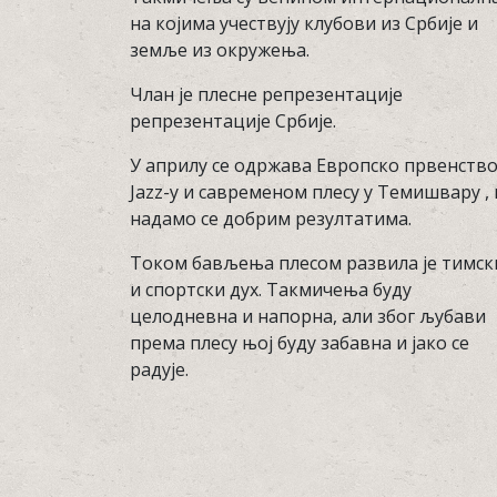
на којима учествују клубови из Србије и
земље из окружења.
Члан је плесне репрезентације
репрезентације Србије.
У априлу се одржава Европско првенство
Jazz-у и савременом плесу у Темишвару , 
надамо се добрим резултатима.
Током бављења плесом развила је тимск
и спортски дух. Такмичења буду
целодневна и напорна, али због љубави
према плесу њој буду забавна и јако се
радује.