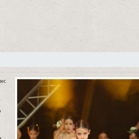
лес
о
,