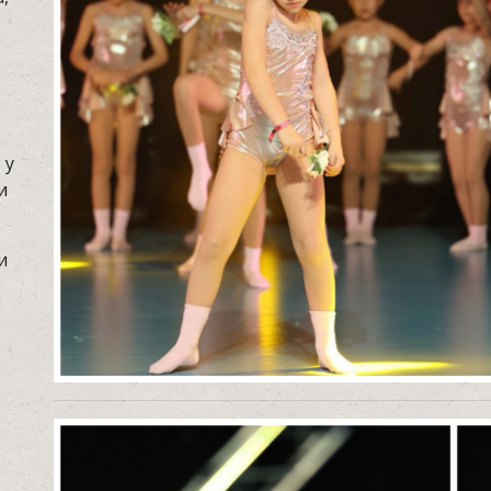
 у
и
и