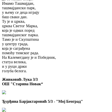
Имамо Ташмајдан,
ташмајдански парк,
у њему се деца играју
баш сваки дан.
Ту је и црква,
црква Светог Марка,
која је одмах поред
ташмајданског парка.
Тамо је и Скупштина
у центру града,
која је саграђена
помоћу тимског рада.
На Калемегдану је и Победник,
статуа велика,
и у руци држи
голуба белога.
Живковић Лука 3/3
ОШ "Старина Новак“
Ђурђина Барјактаровић 5/3 - "Мој Београд"