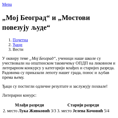
Menu
„Мој Београд“ и „Мостови
повезују људе“
Почетна
Ђаци
Вести
У оквиру теме
„Мој Београд“
, ученици наше школе су
учествовали на општинском такмичењу ОПДП на ликовном и
литерарном конкурсу у категорији млађих и старијих разреда.
Радовима су приказали лепоту нашег града, понос и љубав
према њему.
Ђаци су постигли одличне резултате и заслужују похвале!
Литерарни конурс:
Млађи разреди
Старији разреди
2. место
Лука Живковић
3/3
3. место
Јелена Кочовић
5/4