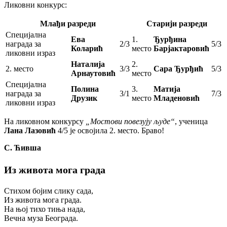
Ликовни конкурс:
Млађи разреди
Старији разреди
Специјална
Ева
1.
Ђурђина
награда за
2/3
5/3
Коларић
место
Барјактаровић
ликовни израз
Наталија
2.
2. место
3/3
Сара Ђурђић
5/3
Арнаутовић
место
Специјална
Полина
3.
Матија
награда за
3/1
7/3
Друзик
место
Младеновић
ликовни израз
На ликовном конкурсу
„Мостови повезују људе“
, ученица
Лана Лазовић
4/5 је освојила 2. место. Браво!
С. Ћивша
Из живота мога града
Стихом бојим слику сада,
Из живота мога града.
На њој тихо тиња нада,
Вечна муза Београда.