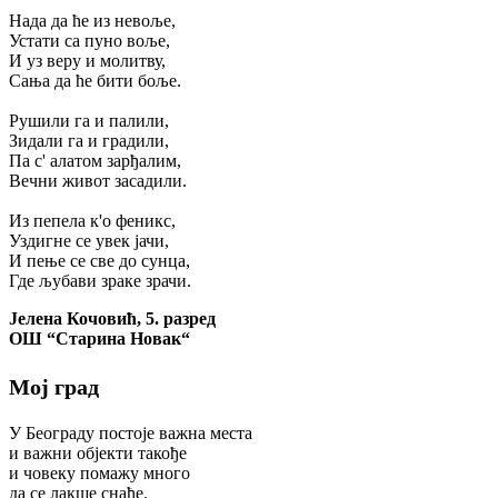
Нада да ће из невоље,
Устати са пуно воље,
И уз веру и молитву,
Сања да ће бити боље.
Рушили га и палили,
Зидали га и градили,
Па с' алатом зарђалим,
Вечни живот засадили.
Из пепела к'о феникс,
Уздигне се увек јачи,
И пење се све до сунца,
Где љубави зраке зрачи.
Јелена Кочовић, 5. разред
ОШ “Старина Новак“
Мој град
У Београду постоје важна места
и важни објекти такође
и човеку помажу много
да се лакше снађе.