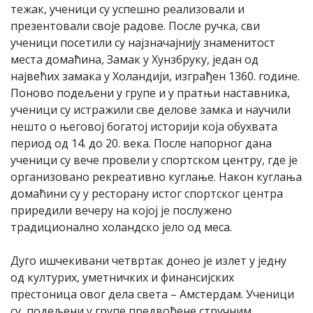
тежак, ученици су успешно реализовали и
презентовали своје радове. После ручка, сви
ученици посетили су најзначајнију знаменитост
места домаћина, Замак у Хунзбруку, један од
највећих замака у Холандији, изграђен 1360. године.
Поново подељени у групе и у пратњи наставника,
ученици су истражили све делове замка и научили
нешто о његовој богатој историји која обухвата
период од 14. до 20. века. После напорног дана
ученици су вече провели у спортском центру, где је
организовано рекреативно куглање. Након куглања
домаћини су у ресторану истог спортског центра
приредили вечеру на којој је послужено
традиционално холандско јело од меса.
Дуго ишчекивани четвртак донео је излет у једну
од културих, уметничких и финансијских
престоница овог дела света – Амстердам. Ученици
су, подељени у групе предвођене стручним