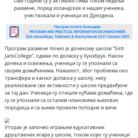
Ове године су у активностима током недеље
размене, поред холандских и наших ученика,
учествовали и ученици из Дрездена.
Програм посете Холандији
PROGRAM AND PRACTICAL INFORMATION EXCHANGE-WEEK
Sint-Janscollege, Tolkewitz & Starina Novak 23-27 October 2023
Програм размене почео је дочекому школи "Sint-
JansCollege", одмах по доласку у Хунзбрук. Након
дочека и освежења, ученици су се упознали са
својим домаћинима. Нажалост, због проблема око
трансфера и касног доласка у школу, нису
реализоване све активности у школи предвиђене
за тај дан. Ученици су отишли кућама домаћина, где
су се упознали са осталим члановима њихових
породица и са њима провели поподне и вече.
Уторак је започео играњем едукативних
друштвених игара у школи, током којег су ученици