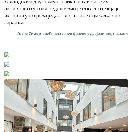
холандским другарима. Језик наставе и свих
активности у току недеље био је енглески, чија је
активна употреба један од основних циљева ове
сарадње.
Ивана Симеуновић, наставник физике у двојезичној настави