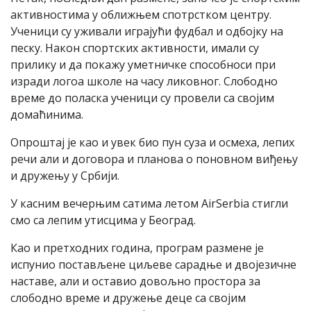
активностима у оближњем спотрстком центру.
Ученици су уживали играјући фудбал и одбојку на
песку. Након спортских активности, имали су
прилику и да покажу уметничке способноси при
изради логоа школе на часу ликовног. Слободно
време до поласка ученици су провели са својим
домаћинима.
Опроштај је као и увек био пун суза и осмеха, лепих
речи али и договора и планова о поновном виђењу
и дружењу у Србији.
У касним вечерњим сатима летом AirSerbia стигли
смо са лепим утисцима у Београд.
Као и претходних година, програм размене је
испунио постављене циљеве сарадње и двојезичне
наставе, али и оставио довољно простора за
слободно време и дружење деце са својим