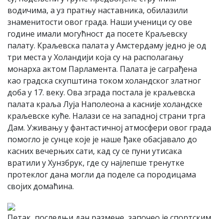
водичима, а уз пратњу наставника, обилазили
знаменитости овог града. Наши ученици су ове
године имали могућност да посете Краљевску
палату. Краљевска палата у Амстердаму једно је од
три места у Холандији која су на располагању
монарха актом Парламента. Палата је саграђена
као градска скупштина током холандског златног
доба у 17. веку. Ова зграда постала је краљевска
палата краља Луја Наполеона а касније холандске
краљевске куће. Налази се на западној страни трга
Дам. Уживању у фантастичној атмосфери овог града
помогло је сунце које је наше ђаке обасјавало до
касних вечерњих сати, кад су се пуни утисака
вратили у Хунзбрук, где су најлепше тренутке
протеклог дана могли да поделе са породицама
својих домаћина.
Петак, последњи дан размене, започео је спортским