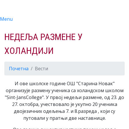
Menu
НЕДЕЉА РАЗМЕНЕ У
ХОЛАНДИЈИ
Почетна
Вести
И ове школске године ОШ "Старина Новак"
организује размену ученика са холандском школом
"Sint-JansCollege". У првој недељи размене, од 23. до
27. октобра, учествовало је укупно 20 ученика
двојезичних одељења 7. и 8.разреда , који су
путовали у пратњи две наставнице.