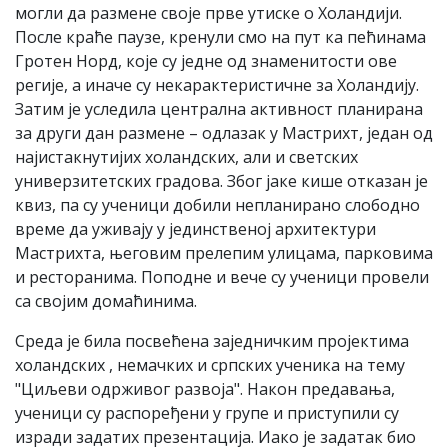
могли да размене своје прве утиске о Холандији.
После краће паузе, кренули смо на пут ка пећинама
Гротен Норд, које су једне од знаменитости ове
регије, а иначе су некарактеристичне за Холандију.
Затим је уследила централна активност планирана
за други дан размене – одлазак у Мастрихт, један од
најистакнутијих холандских, али и светских
универзитетских градова. Због јаке кише отказан је
квиз, па су ученици добили непланирано слободно
време да уживају у јединственој архитектури
Мастрихта, његовим прелепим улицама, парковима
и ресторанима. Поподне и вече су ученици провели
са својим домаћинима.
Среда је била посвећена заједничким пројектима
холандских , немачких и српских ученика на тему
"Циљеви одрживог развоја". Након предавања,
ученици су распоређени у групе и приступили су
изради задатих презентација. Иако је задатак био