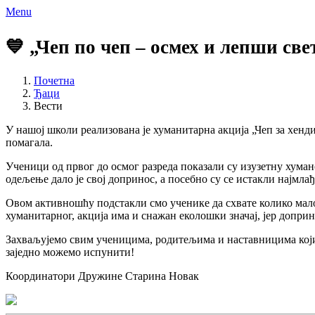
Menu
💙 „Чеп по чеп – осмех и лепши свет
Почетна
Ђаци
Вести
У нашој школи реализована је хуманитарна акција „Чеп за хен
помагала.
Ученици од првог до осмог разреда показали су изузетну хуман
одељење дало је свој допринос, а посебно су се истакли најмл
Овом активношћу подстакли смо ученике да схвате колико мало 
хуманитарног, акција има и снажан еколошки значај, јер допр
Захваљујемо свим ученицима, родитељима и наставницима који с
заједно можемо испунити!
Координатори Дружине Старина Новак