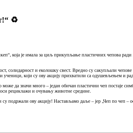
!“ ♻️
дикеп“, која је имала за циљ прикупљање пластичних чепова рад
ост, солидарност и еколошку свест. Вредно су сакупљали чепове
ађи ученици, који су ову акцију прихватили са одушевљењем и ра
може да значи много – један обичан пластични чеп постаје симб
иноси рециклажи и очувању животне средине.
у подржали ову акцију! Настављамо даље – јер „Чеп по чеп – осм