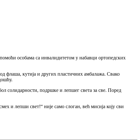
и помоћи особама са инвалидитетом у набавци ортопедских
 од флаша, кутија и других пластичних амбалажа. Свако
дошћу.
ол солидарности, подршке и лепшег света за све. Поред
ех и лепши свет!“ није само слоган, већ мисија коју сви